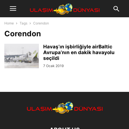
Home
Tags
Corendon
Corendon
Havaş’ın işbirliğiyle airBaltic
Avrupa’nın en dakik havayolu
seçildi
7 Ocak 2019