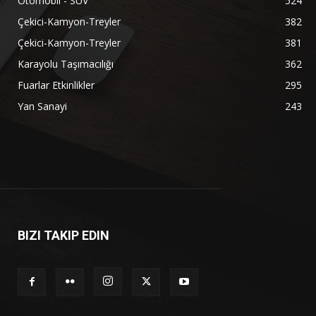
Otomobil - SUV
524
Çekici-Kamyon-Treyler
382
Çekici-Kamyon-Treyler
381
Karayolu Taşımacılığı
362
Fuarlar Etkinlikler
295
Yan Sanayi
243
BIZI TAKIP EDIN