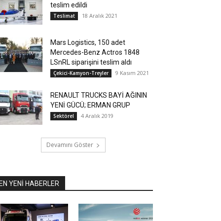
teslim edildi
18 Aralık 2021
Teslimat
Mars Logistics, 150 adet
Mercedes-Benz Actros 1848
LSnRL siparişini teslim aldı
9 Kasım 2021
Çekici-Kamyon-Treyler
RENAULT TRUCKS BAYİ AĞININ
YENİ GÜCÜ; ERMAN GRUP
4 Aralık 2019
Sektörel
Devamını Göster
EN YENİ HABERLER