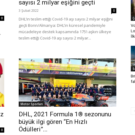
sayısı 2 milyar eşiğini geçti
3 Şubat 2022
0
0
Ç
DHL’in teslim ettiği Covid-19 aşı sayısı 2 milyar eşiğini
geçti Bonn/Almanya: DHL’in küresel pandemiyle
Vo
Lo
mücadeleye destek kapsamında 175’i aşkın ülkeye
,
İl
teslim ettiği Covid-19 aşı sayısı 2 milyar...
S
Br
fa
Motor Sporları
ız
DHL, 2021 Formula 1® sezonunu
büyük ilgi gören “En Hızlı
Ödülleri”...
0