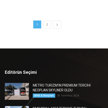
1
2
Editörün Seçimi
METRO TURİZM’İN PREMİUM TERCİHİ
NEOPLAN SKYLINER OLDU
30 Temmuz 2026
MAN & Neoplan