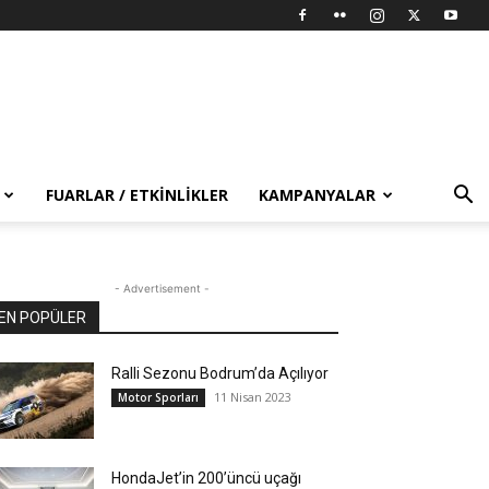
FUARLAR / ETKINLIKLER
KAMPANYALAR
- Advertisement -
EN POPÜLER
Ralli Sezonu Bodrum’da Açılıyor
11 Nisan 2023
Motor Sporları
HondaJet’in 200’üncü uçağı