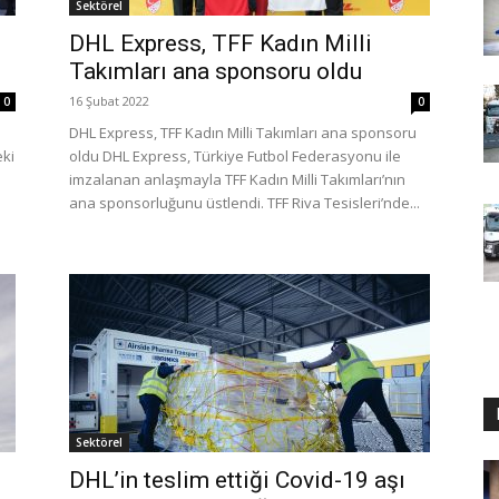
Sektörel
DHL Express, TFF Kadın Milli
Takımları ana sponsoru oldu
16 Şubat 2022
0
0
i
DHL Express, TFF Kadın Milli Takımları ana sponsoru
eki
oldu DHL Express, Türkiye Futbol Federasyonu ile
imzalanan anlaşmayla TFF Kadın Milli Takımları’nın
ana sponsorluğunu üstlendi. TFF Riva Tesisleri’nde...
Sektörel
DHL’in teslim ettiği Covid-19 aşı