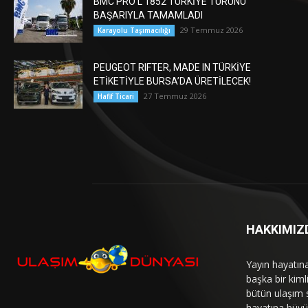
BMC PRO L 1852 TÜRKİYE TURUNU
BAŞARIYLA TAMAMLADI
29 Temmuz 2026
Karayolu Taşımacılığı
PEUGEOT RIFTER, MADE IN TÜRKİYE
ETİKETİYLE BURSA’DA ÜRETİLECEK!
27 Temmuz 2026
Hafif Ticari
HAKKIMIZ
Yayın hayatın
başka bir kim
bütün ulaşım 
hayatına büyük