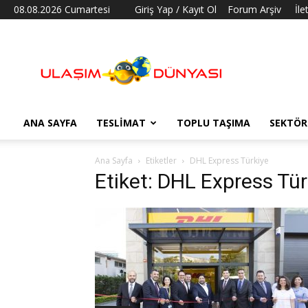
08.08.2026 Cumartesi
Giriş Yap / Kayıt Ol
Forum Arşiv
İle
Ulaşım
Dünyası
ANA SAYFA
TESLIMAT
TOPLU TAŞIMA
SEKTÖR
Ana Sayfa
Etiketler
DHL Express Türkiye
Etiket: DHL Express Tür