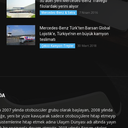
50 adet yeni Mercedes-Benz Travego
filolardaki yerini alıyor
7 Nisan 2016
Mercedes-Benz & Setra
Mercedes-Benz Türk’ten Barsan Global
Lojistik’e, Türkiye’nin en büyük kamyon
teslimatı
30 Mart 2018
Çekici-Kamyon-Treyler
DA
a 2007 yılında otobüscüler grubu olarak başlayan, 2008 yılında
liğe, yeni bir yüze kavuşarak sadece otobüsçülere hitap etmeyip
sistemlerine hitap etmek adına Ulaşım Dünyası adı altında yayın
 bir revizyonla devam etmiştir. 2015 yılında Forum siteleri