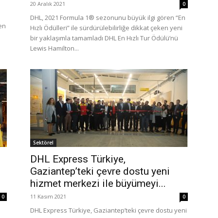
20 Aralık 2021
0
DHL, 2021 Formula 1® sezonunu büyük ilgi gören “En
en
Hızlı Ödülleri” ile sürdürülebilirliğe dikkat çeken yeni
bir yaklaşımla tamamladı DHL En Hızlı Tur Ödülü’nü
Lewis Hamilton...
Sektörel
DHL Express Türkiye,
Gaziantep’teki çevre dostu yeni
hizmet merkezi ile büyümeyi...
11 Kasım 2021
0
0
DHL Express Türkiye, Gaziantep’teki çevre dostu yeni