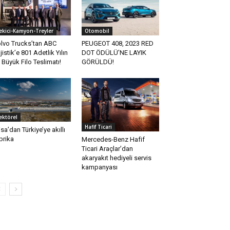
ekici-Kamyon-Treyler
Otomobil
lvo Trucks’tan ABC
PEUGEOT 408, 2023 RED
jistik’e 801 Adetlik Yılın
DOT ÖDÜLÜ’NE LAYIK
k Büyük Filo Teslimatı!
GÖRÜLDÜ!
ektörel
Hafif Ticari
isa’dan Türkiye’ye akıllı
brika
Mercedes-Benz Hafif
Ticari Araçlar’dan
akaryakıt hediyeli servis
kampanyası