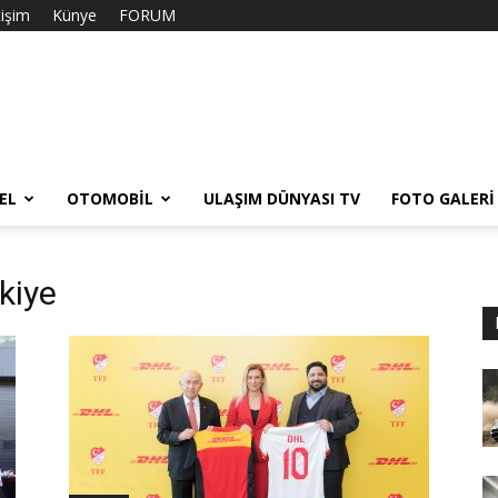
tişim
Künye
FORUM
EL
OTOMOBIL
ULAŞIM DÜNYASI TV
FOTO GALERI
kiye