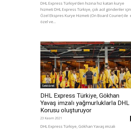
DHL Express Türkiye’den hızına hız katan kurye
hizmeti DHL Express Türkiye, çok acil gönderiler için
Özel Ekspres Kurye Hizmeti (On Board Courier) ile 
özel ve...
Sektörel
DHL Express Türkiye, Gökhan
Yavaş imzalı yağmurluklarla DHL
Korusu oluşturuyor
23 Kasım 2021
DHL Express Türkiye, Gökhan Yavaş imzalı