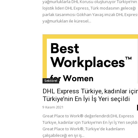
yağmurluklarla DHL Korusu oluşturuyor Türkiye’nin
lojistik lideri DHL Express, Türk modasının geleceği
parlak tasarımcısı Gökhan Yavaş imzalı DHL Expres
yağmurlukları ile küresel...
Sektörel
DHL Express Türkiye, kadınlar içi
Türkiye’nin En İyi İş Yeri seçildi
9 Kasım 2021
Great Place to Work® değerlendirdi:DHL Express
Türkiye, kadınlar için Türkiye’nin En İyi İş Yeri seçildi
Great Place to Work®, Türkiye'de kadınların
çalışabileceği en iyi iş...