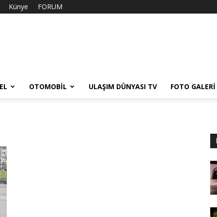
Künye
FORUM
EL
OTOMOBIL
ULAŞIM DÜNYASI TV
FOTO GALERI