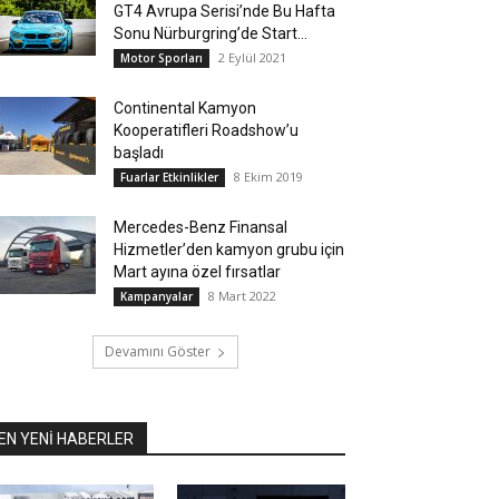
GT4 Avrupa Serisi’nde Bu Hafta
Sonu Nürburgring’de Start...
2 Eylül 2021
Motor Sporları
Continental Kamyon
Kooperatifleri Roadshow’u
başladı
8 Ekim 2019
Fuarlar Etkinlikler
Mercedes-Benz Finansal
Hizmetler’den kamyon grubu için
Mart ayına özel fırsatlar
8 Mart 2022
Kampanyalar
Devamını Göster
EN YENİ HABERLER