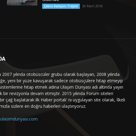
30 Mart 2018
Çekici-Kamyon-Treyler
DA
a 2007 yılında otobüscüler grubu olarak başlayan, 2008 yılında
liğe, yeni bir yüze kavuşarak sadece otobüsçülere hitap etmeyip
sistemlerine hitap etmek adına Ulaşım Dünyası adı altında yayın
 bir revizyonla devam etmiştir. 2015 yılında Forum siteleri
ir çağ başlatarak ilk Haber portalı' nı uygulayan site olarak, İlkeli
mızla sizlere en doğru haberleri ulaştırıyoruz.
ulasimdunyasi.com