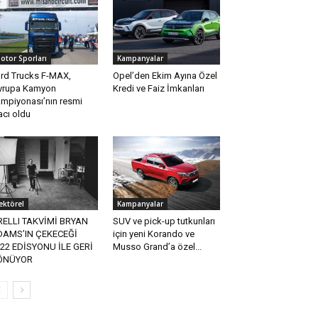
otor Sporları
Kampanyalar
rd Trucks F-MAX,
Opel’den Ekim Ayına Özel
vrupa Kamyon
Kredi ve Faiz İmkanları
mpiyonası’nın resmi
acı oldu
ektörel
Kampanyalar
RELLI TAKVİMİ BRYAN
SUV ve pick-up tutkunları
DAMS’IN ÇEKECEĞİ
için yeni Korando ve
22 EDİSYONU İLE GERİ
Musso Grand’a özel...
ÖNÜYOR