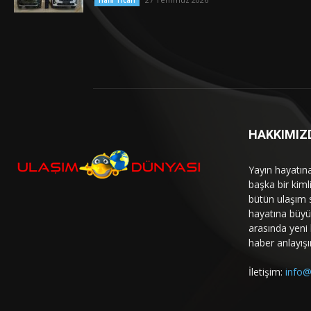
Hafif Ticari
HAKKIMIZ
Yayın hayatın
başka bir kim
bütün ulaşım 
hayatına büyük
arasında yeni b
haber anlayışı
İletişim:
info@