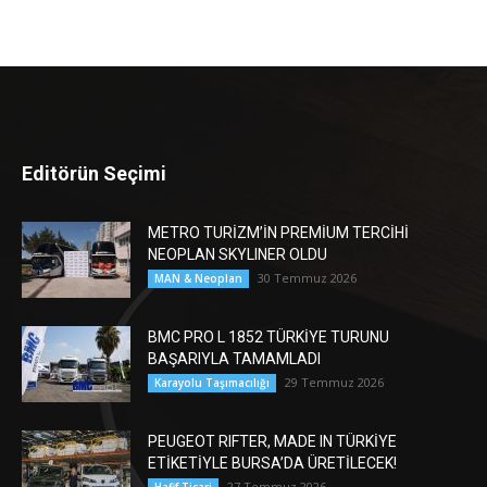
Editörün Seçimi
METRO TURİZM’İN PREMİUM TERCİHİ
NEOPLAN SKYLINER OLDU
30 Temmuz 2026
MAN & Neoplan
BMC PRO L 1852 TÜRKİYE TURUNU
BAŞARIYLA TAMAMLADI
29 Temmuz 2026
Karayolu Taşımacılığı
PEUGEOT RIFTER, MADE IN TÜRKİYE
ETİKETİYLE BURSA’DA ÜRETİLECEK!
27 Temmuz 2026