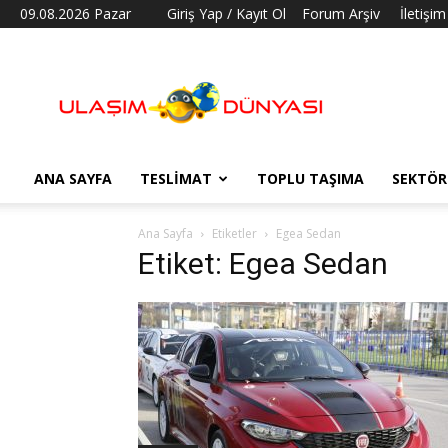
09.08.2026 Pazar
Giriş Yap / Kayıt Ol
Forum Arşiv
İletişim
Ulaşım
Dünyası
ANA SAYFA
TESLIMAT
TOPLU TAŞIMA
SEKTÖR
Ana Sayfa
Etiketler
Egea Sedan
Etiket: Egea Sedan