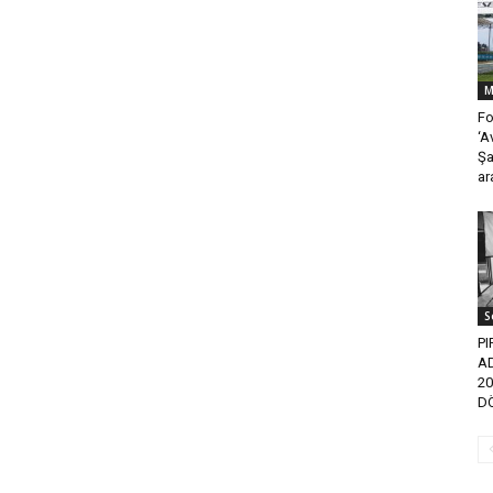
M
Fo
‘A
Şa
ar
S
PI
A
20
D