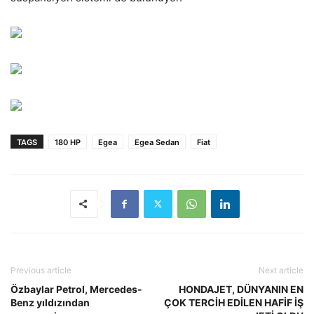
TAGS
180 HP
Egea
Egea Sedan
Fiat
Previous article
Next article
Özbaylar Petrol, Mercedes-
HONDAJET, DÜNYANIN EN
Benz yıldızından
ÇOK TERCİH EDİLEN HAFİF İŞ