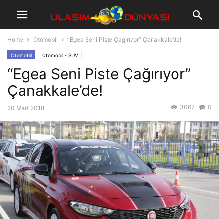
Home
Otomobil
“Egea Seni Piste Çağırıyor” Çanakkale’de!
Otomobil
Otomobil - SUV
“Egea Seni Piste Çağırıyor”
Çanakkale’de!
3067
0
20 Mart 2018