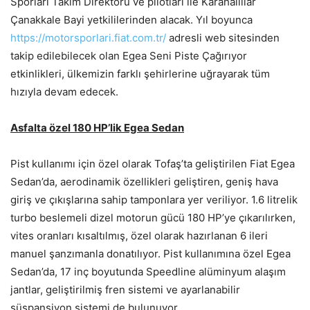
Sporları Takım Direktörü ve pilotları ile Karahallılar
Çanakkale Bayi yetkililerinden alacak. Yıl boyunca
https://motorsporlari.fiat.com.tr/
adresli web sitesinden
takip edilebilecek olan Egea Seni Piste Çağırıyor
etkinlikleri, ülkemizin farklı şehirlerine uğrayarak tüm
hızıyla devam edecek.
Asfalta özel 180 HP’lik Egea Sedan
Pist kullanımı için özel olarak Tofaş’ta geliştirilen Fiat Egea
Sedan’da, aerodinamik özellikleri geliştiren, geniş hava
giriş ve çıkışlarına sahip tamponlara yer veriliyor. 1.6 litrelik
turbo beslemeli dizel motorun gücü 180 HP’ye çıkarılırken,
vites oranları kısaltılmış, özel olarak hazırlanan 6 ileri
manuel şanzımanla donatılıyor. Pist kullanımına özel Egea
Sedan’da, 17 inç boyutunda Speedline alüminyum alaşım
jantlar, geliştirilmiş fren sistemi ve ayarlanabilir
süspansiyon sistemi de bulunuyor.