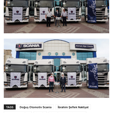
TAGS
Doğuş Otomotiv Scania
İbrahim Şeflek Nakliyat