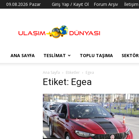
09.08.2026 Pazar
Giriş Yap / Kayıt Ol
Forum Arşiv
İletişim
Ulaşım
Dünyası
ANA SAYFA
TESLIMAT
TOPLU TAŞIMA
SEKTÖR
Ana Sayfa
Etiketler
Egea
Etiket: Egea