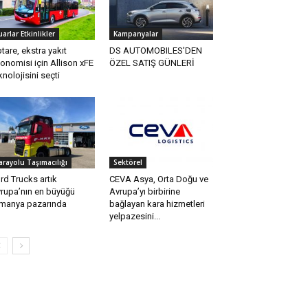
uarlar Etkinlikler
Kampanyalar
tare, ekstra yakıt
DS AUTOMOBILES’DEN
onomisi için Allison xFE
ÖZEL SATIŞ GÜNLERİ
knolojisini seçti
arayolu Taşımacılığı
Sektörel
rd Trucks artık
CEVA Asya, Orta Doğu ve
rupa’nın en büyüğü
Avrupa’yı birbirine
manya pazarında
bağlayan kara hizmetleri
yelpazesini...