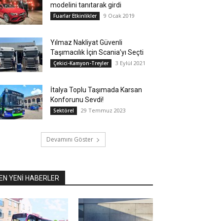
modelini tanıtarak girdi
9 Ocak 2019
Fuarlar Etkinlikler
Yılmaz Nakliyat Güvenli
Taşımacılık İçin Scania’yı Seçti
3 Eylül 2021
Çekici-Kamyon-Treyler
İtalya Toplu Taşımada Karsan
Konforunu Sevdi!
29 Temmuz 2023
Sektörel
Devamını Göster
EN YENİ HABERLER