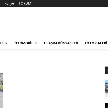
Künye
FORUM
EL
OTOMOBIL
ULAŞIM DÜNYASI TV
FOTO GALERI