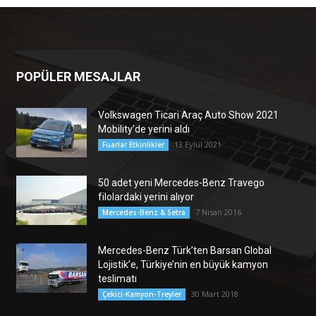
POPÜLER MESAJLAR
Volkswagen Ticari Araç Auto Show 2021
Mobility’de yerini aldı
13 Eylül 2021
Fuarlar Etkinlikler
50 adet yeni Mercedes-Benz Travego
filolardaki yerini alıyor
7 Nisan 2016
Mercedes-Benz & Setra
Mercedes-Benz Türk’ten Barsan Global
Lojistik’e, Türkiye’nin en büyük kamyon
teslimatı
30 Mart 2018
Çekici-Kamyon-Treyler