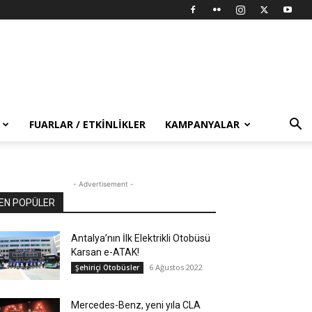
FUARLAR / ETKINLIKLER
KAMPANYALAR
- Advertisement -
EN POPÜLER
Antalya’nın İlk Elektrikli Otobüsü
Karsan e-ATAK!
6 Ağustos 2022
Şehiriçi Otobüsler
Mercedes-Benz, yeni yıla CLA