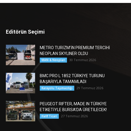
Editörün Seçimi
METRO TURİZM’İN PREMİUM TERCİHİ
NEOPLAN SKYLINER OLDU
30 Temmuz 2026
MAN & Neoplan
BMC PRO L 1852 TÜRKİYE TURUNU
BAŞARIYLA TAMAMLADI
29 Temmuz 2026
Karayolu Taşımacılığı
PEUGEOT RIFTER, MADE IN TÜRKİYE
ETİKETİYLE BURSA’DA ÜRETİLECEK!
27 Temmuz 2026
Hafif Ticari