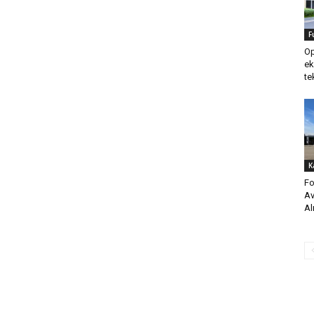
F
Op
ek
te
K
Fo
Av
Al