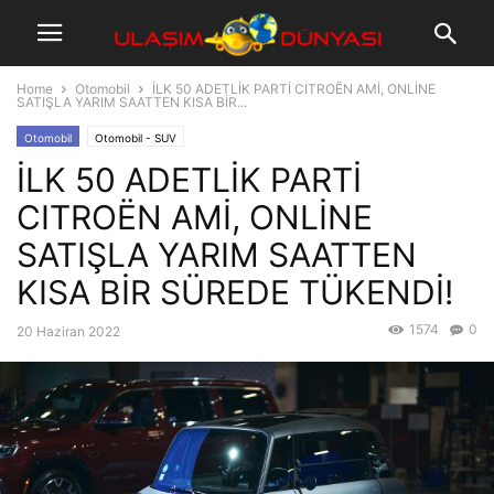
Home
Otomobil
İLK 50 ADETLİK PARTİ CITROËN AMİ, ONLİNE
SATIŞLA YARIM SAATTEN KISA BİR...
Otomobil
Otomobil - SUV
İLK 50 ADETLİK PARTİ
CITROËN AMİ, ONLİNE
SATIŞLA YARIM SAATTEN
KISA BİR SÜREDE TÜKENDİ!
1574
0
20 Haziran 2022