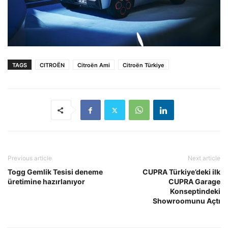
TAGS
CITROËN
Citroën Ami
Citroën Türkiye
Previous article
Next article
Togg Gemlik Tesisi deneme
CUPRA Türkiye’deki ilk
üretimine hazırlanıyor
CUPRA Garage
Konseptindeki
Showroomunu Açtı