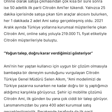
Online olarak satışa çıkmasından çok kısa bir süre sonra
ise 50 adetlik ilk parti Citroën Ami’ler tükendi. Yalnızca 25
dakika içerisinde satışa çıkan tüm araçlar alıcısını bulurken,
her 1 dakikada 2 adet Ami satışı gerçekleşmiş oldu. 2021
Aralık ayında Türkiye yollarına kurumsal müşterilerle çıkan
Citroën Ami, online satış yoluyla 219.000 TL fiyat etiketiyle
Citroën müşterileriyle buluştu.
“Yoğun talep, doğru karar verdiğimizi gösteriyor”
Ami’nin her yaştan kullanıcı için uygun bir çözüm olmasıyla
bambaşka bir deneyim sunduğunu vurgulayan Citroën
Türkiye Genel Müdürü Selen Alkım, “Ami modelimizi de
Türkiye pazarına sunarken ne kadar doğru bir iş yaptığımızı
aldığımız karşılıkla görüyoruz. Şehir içi mobilite çözümü
Citroën Ami, ilk günden bu yana çok ciddi bir talep görüyor.
Lansmanımızdan bu yana 400 adet kurumsal satış
gerçekleştirmiştik. Perakende tarafında da ilk parti