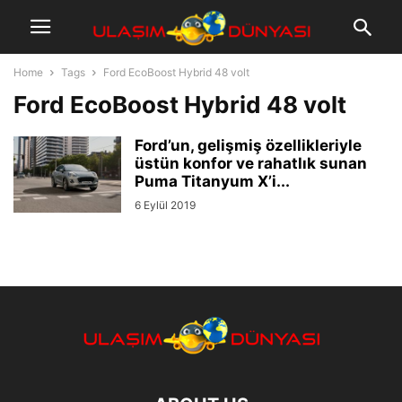
Home
Tags
Ford EcoBoost Hybrid 48 volt
Ford EcoBoost Hybrid 48 volt
Ford’un, gelişmiş özellikleriyle
üstün konfor ve rahatlık sunan
Puma Titanyum X’i...
6 Eylül 2019