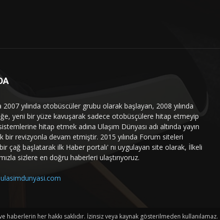
DA
a 2007 yılında otobüscüler grubu olarak başlayan, 2008 yılında
liğe, yeni bir yüze kavuşarak sadece otobüsçülere hitap etmeyip
sistemlerine hitap etmek adına Ulaşım Dünyası adı altında yayın
 bir revizyonla devam etmiştir. 2015 yılında Forum siteleri
ir çağ başlatarak ilk Haber portalı' nı uygulayan site olarak, İlkeli
mızla sizlere en doğru haberleri ulaştırıyoruz.
ulasimdunyasi.com
haberlerin her hakkı saklıdır. İzinsiz veya kaynak gösterilmeden kullanılamaz.