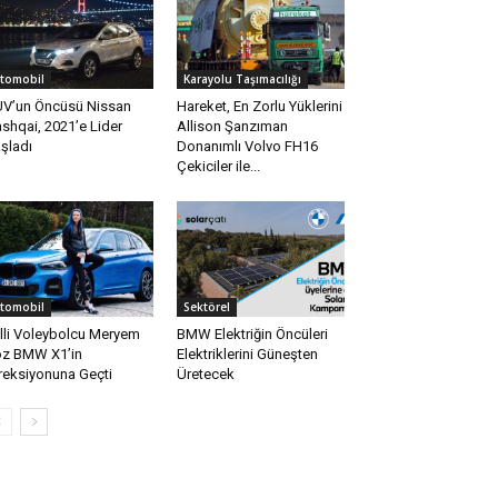
tomobil
Karayolu Taşımacılığı
V’un Öncüsü Nissan
Hareket, En Zorlu Yüklerini
shqai, 2021’e Lider
Allison Şanzıman
şladı
Donanımlı Volvo FH16
Çekiciler ile...
tomobil
Sektörel
lli Voleybolcu Meryem
BMW Elektriğin Öncüleri
z BMW X1’in
Elektriklerini Güneşten
reksiyonuna Geçti
Üretecek