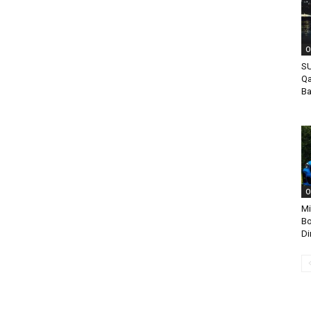
O
SU
Qa
Ba
O
Mi
Bo
Di