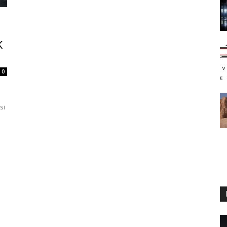
K
0
si