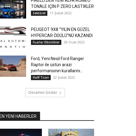
PIRELLI’DEN YENİ ALFA ROMEO
TONALE İÇİN P ZERO LASTİKLER
11 Şubat 2022
Sektörel
PEUGEOT 9X8 “YILIN EN GÜZEL
HYPERCAR ÖDÜLÜ”NÜ KAZANDI
28 Ocak 2022
Fuarlar Etkinlikler
Ford, Yeni Nesil Ford Ranger
Raptor ile üstün arazi
performansının kurallarını...
22 Şubat 2022
Hafif Ticari
Devamını Göster
EN YENİ HABERLER