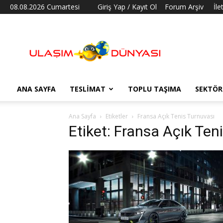
08.08.2026 Cumartesi
Giriş Yap / Kayıt Ol
Forum Arşiv
İle
Ulaşım
Dünyası
ANA SAYFA
TESLIMAT
TOPLU TAŞIMA
SEKTÖR
Ana Sayfa
Etiketler
Fransa Açık Tenis Turnuvası
Etiket: Fransa Açık Ten