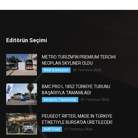
Editörün Seçimi
METRO TURİZM’İN PREMİUM TERCİHİ
NEOPLAN SKYLINER OLDU
30 Temmuz 2026
MAN & Neoplan
BMC PRO L 1852 TÜRKİYE TURUNU
BAŞARIYLA TAMAMLADI
29 Temmuz 2026
Karayolu Taşımacılığı
PEUGEOT RIFTER, MADE IN TÜRKİYE
ETİKETİYLE BURSA’DA ÜRETİLECEK!
27 Temmuz 2026
Hafif Ticari