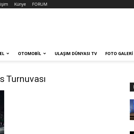
tişim
Künye
FORUM
EL
OTOMOBIL
ULAŞIM DÜNYASI TV
FOTO GALERI
is Turnuvası