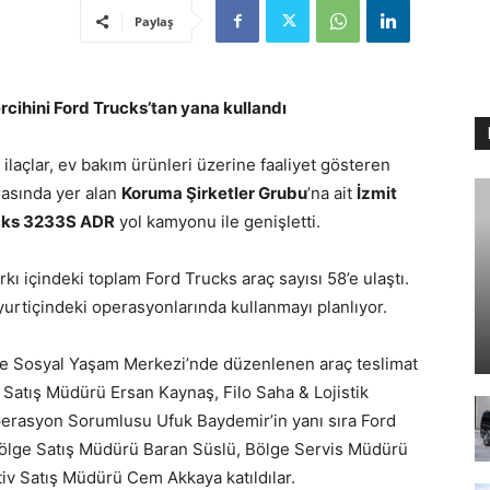
Paylaş
rcihini Ford Trucks’tan yana kullandı
ai ilaçlar, ev bakım ürünleri üzerine faaliyet gösteren
rasında yer alan
Koruma Şirketler Grubu
’na ait
İzmit
cks 3233S ADR
yol kamyonu ile genişletti.
arkı içindeki toplam Ford Trucks araç sayısı 58’e ulaştı.
 yurtiçindeki operasyonlarında kullanmayı planlıyor.
ve Sosyal Yaşam Merkezi’nde düzenlenen araç teslimat
 Satış Müdürü Ersan Kaynaş, Filo Saha & Lojistik
erasyon Sorumlusu Ufuk Baydemir’in yanı sıra Ford
Bölge Satış Müdürü Baran Süslü, Bölge Servis Müdürü
 Satış Müdürü Cem Akkaya katıldılar.