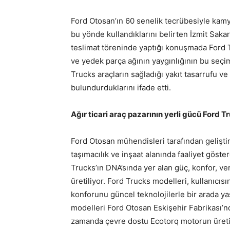
Ford Otosan’ın 60 senelik tecrübesiyle kamyo
bu yönde kullandıklarını belirten İzmit Sak
teslimat töreninde yaptığı konuşmada Ford T
ve yedek parça ağının yaygınlığının bu seçi
Trucks araçların sağladığı yakıt tasarrufu v
bulundurduklarını ifade etti.
Ağır ticari araç pazarının yerli gücü Ford T
Ford Otosan mühendisleri tarafından geliştir
taşımacılık ve inşaat alanında faaliyet göste
Trucks’ın DNA’sında yer alan güç, konfor, veri
üretiliyor. Ford Trucks modelleri, kullanıcı
konforunu güncel teknolojilerle bir arada yaş
modelleri Ford Otosan Eskişehir Fabrikası’nd
zamanda çevre dostu Ecotorq motorun üretim