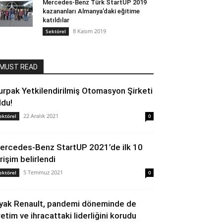
Mercedes-Benz Türk StartUP 2019
kazananları Almanya’daki eğitime
katıldılar
8 Kasım 2019
Sektörel
MUST READ
urpak Yetkilendirilmiş Otomasyon Şirketi
ldu!
22 Aralık 2021
ektörel
0
ercedes-Benz StartUP 2021’de ilk 10
rişim belirlendi
5 Temmuz 2021
ektörel
0
yak Renault, pandemi döneminde de
retim ve ihracattaki liderliğini korudu