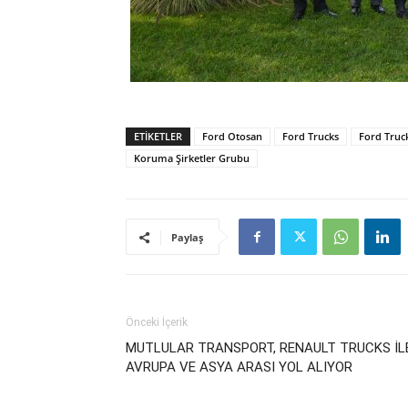
ETIKETLER
Ford Otosan
Ford Trucks
Ford Truc
Koruma Şirketler Grubu
Paylaş
Önceki İçerik
MUTLULAR TRANSPORT, RENAULT TRUCKS İL
AVRUPA VE ASYA ARASI YOL ALIYOR