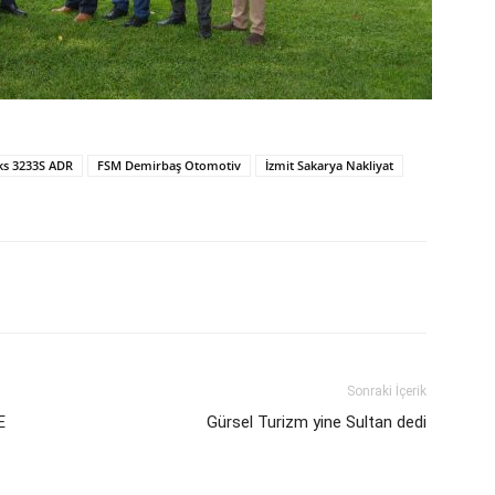
ks 3233S ADR
FSM Demirbaş Otomotiv
İzmit Sakarya Nakliyat
Sonraki İçerik
E
Gürsel Turizm yine Sultan dedi