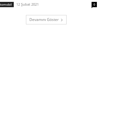
12 Şubat 2021
tomobil
0
Devamını Göster