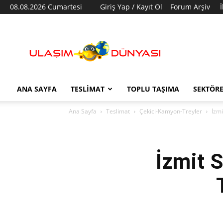
08.08.2026 Cumartesi
Giriş Yap / Kayıt Ol
Forum Arşiv
Ulaşım
Dünyası
ANA SAYFA
TESLIMAT
TOPLU TAŞIMA
SEKTÖR
Ana Sayfa
Teslimat
Çekici-Kamyon-Treyler
İzmi
İzmit S