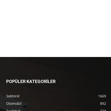
POPÜLER KATEGORİLER
Sektörel
1669
Otomobil
892
Teslimat
723