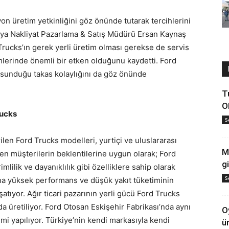
n üretim yetkinliğini göz önünde tutarak tercihlerini
arya Nakliyat Pazarlama & Satış Müdürü Ersan Kaynaş
rucks’ın gerek yerli üretim olması gerekse de servis
mlerinde önemli bir etken olduğunu kaydetti. Ford
e sunduğu takas kolaylığını da göz önünde
T
O
rucks
S
ilen Ford Trucks modelleri, yurtiçi ve uluslararası
M
ren müşterilerin beklentilerine uygun olarak; Ford
gi
mlilik ve dayanıklılık gibi özelliklere sahip olarak
S
sına yüksek performans ve düşük yakıt tüketiminin
atıyor. Ağır ticari pazarının yerli gücü Ford Trucks
a üretiliyor. Ford Otosan Eskişehir Fabrikası’nda aynı
O
i yapılıyor. Türkiye’nin kendi markasıyla kendi
ü