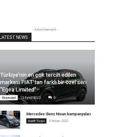
- Advertisement -
LATEST NEWS
Türkiye’nin en çok tercih edilen
markası FIAT’tan farklı bir özel seri
“Egea Limited”
13 Eylül 2023
0
Otomobil
Mercedes-Benz Nisan kampanyaları
9 Nisan 2021
Hafif Ticari