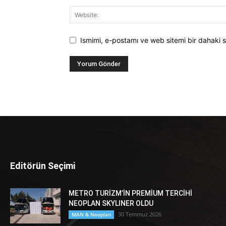
Ismimi, e-postamı ve web sitemi bir dahaki s
Editörün Seçimi
METRO TURİZM’İN PREMİUM TERCİHİ
NEOPLAN SKYLINER OLDU
30 Temmuz 2026
MAN & Neoplan