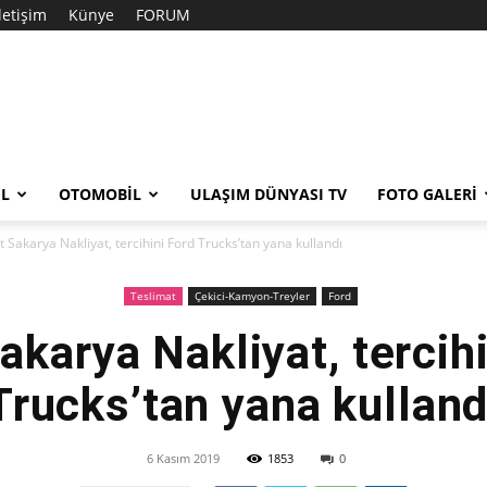
İletişim
Künye
FORUM
EL
OTOMOBIL
ULAŞIM DÜNYASI TV
FOTO GALERI
t Sakarya Nakliyat, tercihini Ford Trucks’tan yana kullandı
Teslimat
Çekici-Kamyon-Treyler
Ford
akarya Nakliyat, tercih
Trucks’tan yana kulland
6 Kasım 2019
1853
0