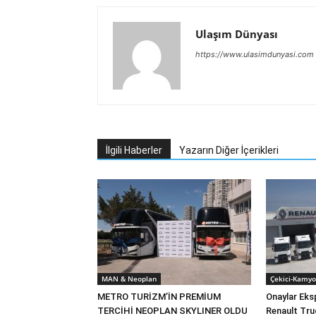
Ulaşım Dünyası
https://www.ulasimdunyasi.com
İlgili Haberler
Yazarın Diğer İçerikleri
MAN & Neoplan
Çekici-Kamyo
METRO TURİZM’İN PREMİUM
Onaylar Eks
TERCİHİ NEOPLAN SKYLINER OLDU
Renault Tru