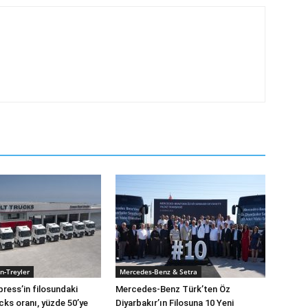
n-Treyler
Mercedes-Benz & Setra
press’in filosundaki
Mercedes-Benz Türk’ten Öz
cks oranı, yüzde 50’ye
Diyarbakır’ın Filosuna 10 Yeni