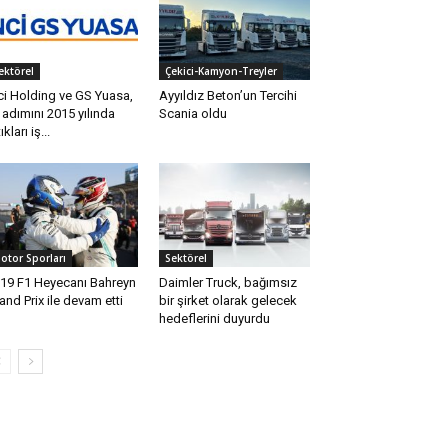
ektörel
Çekici-Kamyon-Treyler
ci Holding ve GS Yuasa,
Ayyıldız Beton’un Tercihi
k adımını 2015 yılında
Scania oldu
ıkları iş...
otor Sporları
Sektörel
19 F1 Heyecanı Bahreyn
Daimler Truck, bağımsız
and Prix ile devam etti
bir şirket olarak gelecek
hedeflerini duyurdu