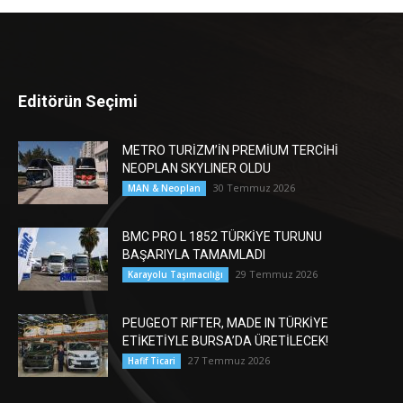
Editörün Seçimi
METRO TURİZM’İN PREMİUM TERCİHİ
NEOPLAN SKYLINER OLDU
30 Temmuz 2026
MAN & Neoplan
BMC PRO L 1852 TÜRKİYE TURUNU
BAŞARIYLA TAMAMLADI
29 Temmuz 2026
Karayolu Taşımacılığı
PEUGEOT RIFTER, MADE IN TÜRKİYE
ETİKETİYLE BURSA’DA ÜRETİLECEK!
27 Temmuz 2026
Hafif Ticari