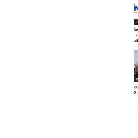
S
İn
il
att
M
20
Gr