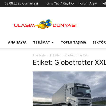
08.08.2026 Cumartesi
Giriş Yap / Kayıt Ol
Forum Arşiv
İle
Ulaşım
Dünyası
ANA SAYFA
TESLIMAT
TOPLU TAŞIMA
SEKTÖR
Ana Sayfa
Etiketler
Globetrotter XXL
Etiket: Globetrotter XX