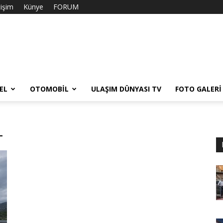
tişim
Künye
FORUM
EL
OTOMOBIL
ULAŞIM DÜNYASI TV
FOTO GALERI
L