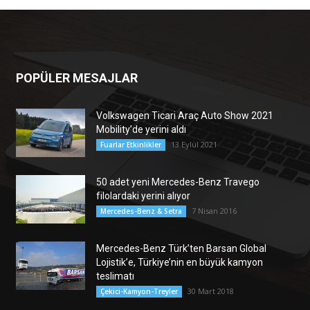
POPÜLER MESAJLAR
Volkswagen Ticari Araç Auto Show 2021
Mobility’de yerini aldı
13 Eylül 2021
Fuarlar Etkinlikler
50 adet yeni Mercedes-Benz Travego
filolardaki yerini alıyor
7 Nisan 2016
Mercedes-Benz & Setra
Mercedes-Benz Türk’ten Barsan Global
Lojistik’e, Türkiye’nin en büyük kamyon
teslimatı
30 Mart 2018
Çekici-Kamyon-Treyler