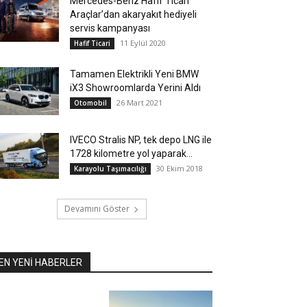
Mercedes-Benz Hafif Ticari
Araçlar’dan akaryakıt hediyeli
servis kampanyası
11 Eylül 2020
Hafif Ticari
Tamamen Elektrikli Yeni BMW
iX3 Showroomlarda Yerini Aldı
26 Mart 2021
Otomobil
IVECO Stralis NP, tek depo LNG ile
1728 kilometre yol yaparak...
30 Ekim 2018
Karayolu Taşımacılığı
Devamını Göster
EN YENİ HABERLER