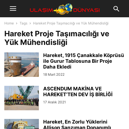
Home
Tags
Hareket Proje Taşımacılığı ve Yük Mühendisliği
Hareket Proje Taşımacılığı ve
Yük Mühendisliği
Hareket, 1915 Çanakkale Köprüsü
ile Gurur Tablosuna Bir Proje
Daha Ekledi
18 Mart 2022
ASCENDUM MAKİNA VE
HAREKET’TEN DEV İŞ BİRLİĞİ
17 Aralık 2021
Hareket, En Zorlu Yüklerini
Allison Şanzıman Donanımlı