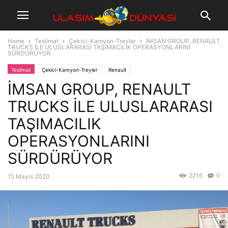
Home
Teslimat
Çekici-Kamyon-Treyler
İMSAN GROUP, RENAULT
TRUCKS İLE ULUSLARARASI TAŞIMACILIK OPERASYONLARINI
SÜRDÜRÜYOR
Teslimat
Çekici-Kamyon-Treyler
Renault
İMSAN GROUP, RENAULT
TRUCKS İLE ULUSLARARASI
TAŞIMACILIK
OPERASYONLARINI
SÜRDÜRÜYOR
2216
0
15 Mayıs 2020