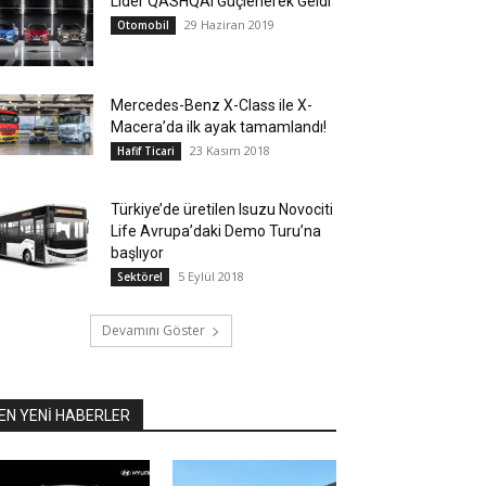
Lider QASHQAI Güçlenerek Geldi
29 Haziran 2019
Otomobil
Mercedes-Benz X-Class ile X-
Macera’da ilk ayak tamamlandı!
23 Kasım 2018
Hafif Ticari
Türkiye’de üretilen Isuzu Novociti
Life Avrupa’daki Demo Turu’na
başlıyor
5 Eylül 2018
Sektörel
Devamını Göster
EN YENİ HABERLER