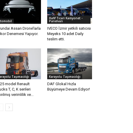
Hafif Ticari Kamyonet -
tomobil
Panelvan
undai Assan Drone’larla
IVECO İzmir yetkili satıcısı
kor Denemesi Yapıyor.
Meyeks 10 adet Daily
teslim etti.
arayolu Taşımacılığı
Karayolu Taşımacılığı
25 model Renault
DAF Glokal Hızla
ucks T, C, K serileri
Büyümeye Devam Ediyor!
tırılmış verimlilik ve...