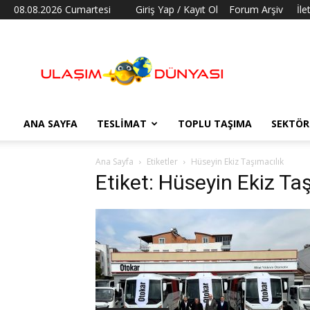
08.08.2026 Cumartesi
Giriş Yap / Kayıt Ol
Forum Arşiv
İle
Ulaşım
Dünyası
ANA SAYFA
TESLIMAT
TOPLU TAŞIMA
SEKTÖR
Ana Sayfa
Etiketler
Hüseyin Ekiz Taşımacılık
Etiket: Hüseyin Ekiz Ta