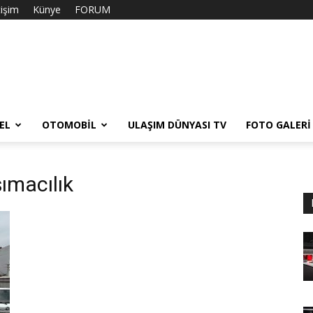
tişim
Künye
FORUM
EL
OTOMOBIL
ULAŞIM DÜNYASI TV
FOTO GALERI
şımacılık