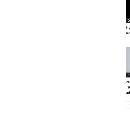
O
Hy
Re
K
20
Tr
ar