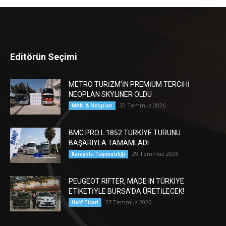
Editörün Seçimi
METRO TURİZM’İN PREMİUM TERCİHİ
NEOPLAN SKYLINER OLDU
30 Temmuz 2026
MAN & Neoplan
BMC PRO L 1852 TÜRKİYE TURUNU
BAŞARIYLA TAMAMLADI
29 Temmuz 2026
Karayolu Taşımacılığı
PEUGEOT RIFTER, MADE IN TÜRKİYE
ETİKETİYLE BURSA’DA ÜRETİLECEK!
27 Temmuz 2026
Hafif Ticari