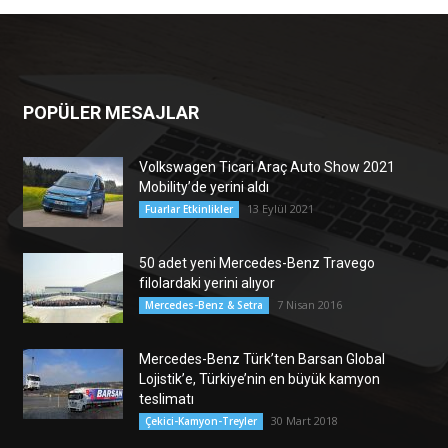
POPÜLER MESAJLAR
Volkswagen Ticari Araç Auto Show 2021
Mobility’de yerini aldı
13 Eylül 2021
Fuarlar Etkinlikler
50 adet yeni Mercedes-Benz Travego
filolardaki yerini alıyor
7 Nisan 2016
Mercedes-Benz & Setra
Mercedes-Benz Türk’ten Barsan Global
Lojistik’e, Türkiye’nin en büyük kamyon
teslimatı
30 Mart 2018
Çekici-Kamyon-Treyler