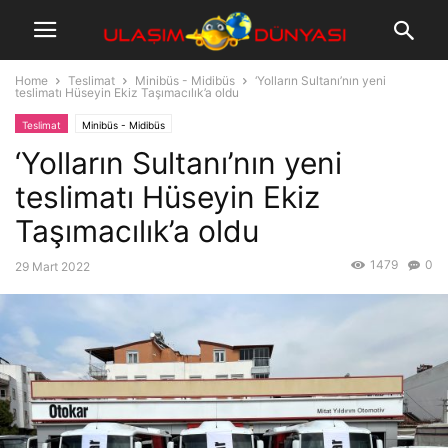
Home
Teslimat
Minibüs - Midibüs
‘Yolların Sultanı’nın yeni
teslimatı Hüseyin Ekiz Taşımacılık’a oldu
Teslimat
Minibüs - Midibüs
‘Yolların Sultanı’nın yeni
teslimatı Hüseyin Ekiz
Taşımacılık’a oldu
1479
0
29 Mart 2022