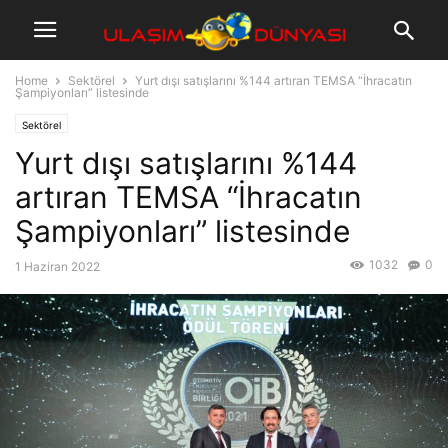
Home
Sektörel
Yurt dışı satışlarını %144 artıran TEMSA “İhracatın
Şampiyonları” listesinde
Sektörel
Yurt dışı satışlarını %144
artıran TEMSA “İhracatın
Şampiyonları” listesinde
1032
0
1 Haziran 2022