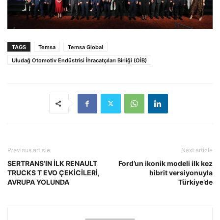
TAGS
Temsa
Temsa Global
Uludağ Otomotiv Endüstrisi İhracatçıları Birliği (OİB)
Previous article
Next article
SERTRANS’IN İLK RENAULT
Ford’un ikonik modeli ilk kez
TRUCKS T EVO ÇEKİCİLERİ,
hibrit versiyonuyla
AVRUPA YOLUNDA
Türkiye’de