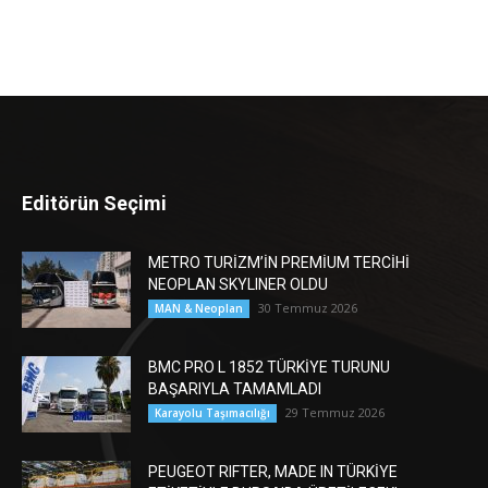
Editörün Seçimi
METRO TURİZM’İN PREMİUM TERCİHİ
NEOPLAN SKYLINER OLDU
30 Temmuz 2026
MAN & Neoplan
BMC PRO L 1852 TÜRKİYE TURUNU
BAŞARIYLA TAMAMLADI
29 Temmuz 2026
Karayolu Taşımacılığı
PEUGEOT RIFTER, MADE IN TÜRKİYE