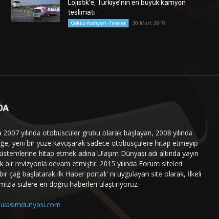
Lojistik’e, Türkiye’nin en büyük kamyon
teslimatı
30 Mart 2018
Çekici-Kamyon-Treyler
DA
a 2007 yılında otobüscüler grubu olarak başlayan, 2008 yılında
liğe, yeni bir yüze kavuşarak sadece otobüsçülere hitap etmeyip
sistemlerine hitap etmek adına Ulaşım Dünyası adı altında yayın
 bir revizyonla devam etmiştir. 2015 yılında Forum siteleri
ir çağ başlatarak ilk Haber portalı' nı uygulayan site olarak, İlkeli
mızla sizlere en doğru haberleri ulaştırıyoruz.
ulasimdunyasi.com