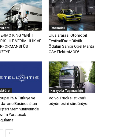
ektörel
Otomobil
ERMO KING YENİ T
Uluslararası Otomobil
RİSİ İLE VERİMLİLİK VE
Festivali’nde Büyük
ERFORMANSI ÜST
Ödülün Sahibi Opel Manta
ZEYE...
GSe ElektroMOD!
ektörel
Karayolu Taşımacılığı
oupe PSA Türkiye ve
Volvo Trucks istikrarlı
dafone Business’tan
büyümesini sürdürüyor
şteri Memnuniyetinde
vrim Yaratacak
gulama!