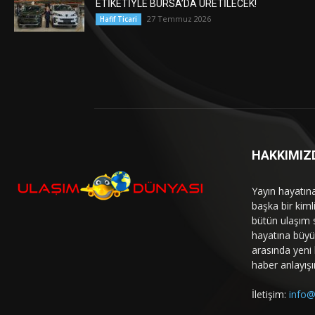
ETİKETİYLE BURSA’DA ÜRETİLECEK!
27 Temmuz 2026
Hafif Ticari
HAKKIMIZ
Yayın hayatın
başka bir kim
bütün ulaşım 
hayatına büyük
arasında yeni b
haber anlayışı
İletişim:
info@