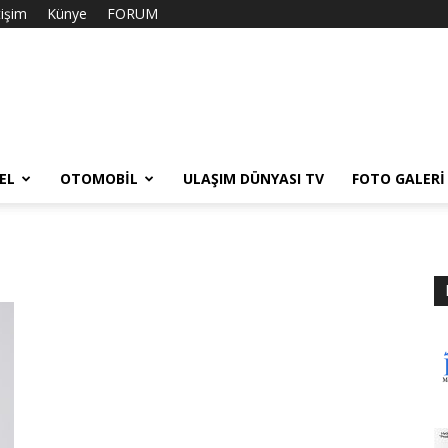
tişim
Künye
FORUM
EL
OTOMOBIL
ULAŞIM DÜNYASI TV
FOTO GALERI