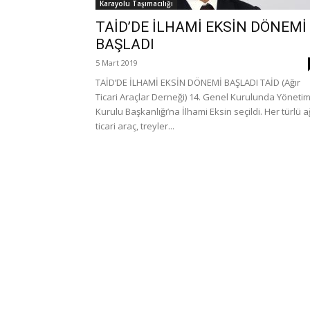
Karayolu Taşımacılığı
TAİD’DE İLHAMİ EKSİN DÖNEMİ
BAŞLADI
5 Mart 2019
TAİD’DE İLHAMİ EKSİN DÖNEMİ BAŞLADI TAİD (Ağır
Ticari Araçlar Derneği) 14. Genel Kurulunda Yöneti
Kurulu Başkanlığı’na İlhami Eksin seçildi. Her türlü a
ticari araç, treyler...