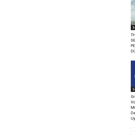
S
TH
SE
P
DÜ
S
Gr
Vo
Mü
De
Uy