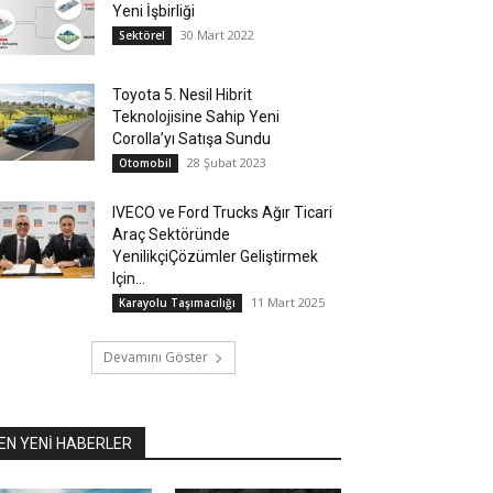
Yeni İşbirliği
30 Mart 2022
Sektörel
Toyota 5. Nesil Hibrit
Teknolojisine Sahip Yeni
Corolla’yı Satışa Sundu
28 Şubat 2023
Otomobil
IVECO ve Ford Trucks Ağır Ticari
Araç Sektöründe
YenilikçiÇözümler Geliştirmek
Için...
11 Mart 2025
Karayolu Taşımacılığı
Devamını Göster
EN YENİ HABERLER