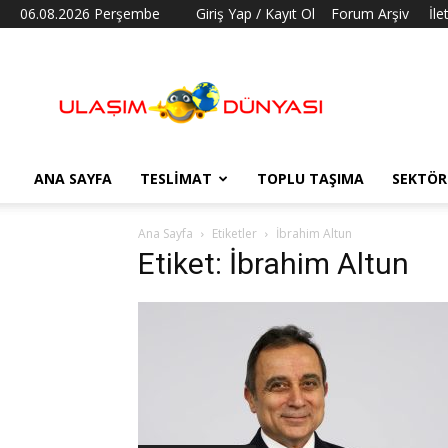
06.08.2026 Perşembe
Giriş Yap / Kayıt Ol
Forum Arşiv
İle
Ulaşım
Dünyası
ANA SAYFA
TESLIMAT
TOPLU TAŞIMA
SEKTÖR
Ana Sayfa
Etiketler
İbrahim Altun
Etiket: İbrahim Altun