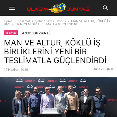
Home
Teslimat
Şehirler Arası Otobüs
MAN VE ALTUR, KÖKLÜ İŞ
BİRLİKLERİNİ YENİ BİR TESLİMATLA GÜÇLENDİRDİ
Teslimat
Şehirler Arası Otobüs
MAN VE ALTUR, KÖKLÜ İŞ
BİRLİKLERİNİ YENİ BİR
TESLİMATLA GÜÇLENDİRDİ
421
0
12 Haziran 2026