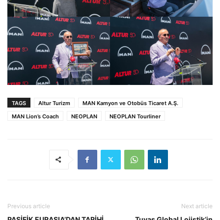
TAGS
Altur Turizm
MAN Kamyon ve Otobüs Ticaret A.Ş.
MAN Lion’s Coach
NEOPLAN
NEOPLAN Tourliner
Previous article
Next article
PASİFİK EURASIA’DAN TARİHİ
Tuvas Global Lojistik’in