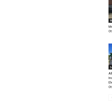
M
Me
Ot
S
Al
In
El
Ot