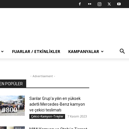
FUARLAR / ETKINLIKLER
KAMPANYALAR
- Advertisement -
EN POPÜLER
Sarılar Grup’a yılın en yüksek
adetli Mercedes-Benz kamyon
ve çekici teslimatı
7 Kasım 2023
Çekici-Kamyon-Treyler