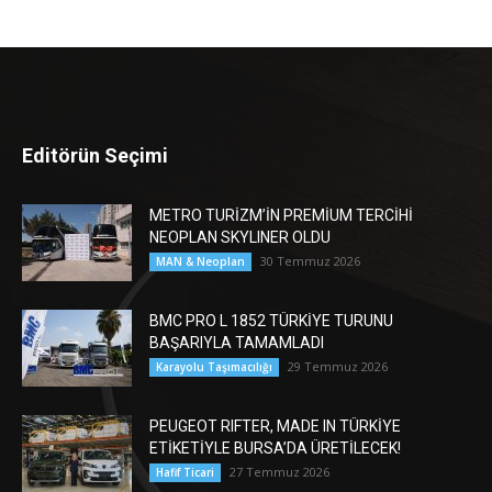
Editörün Seçimi
METRO TURİZM’İN PREMİUM TERCİHİ
NEOPLAN SKYLINER OLDU
30 Temmuz 2026
MAN & Neoplan
BMC PRO L 1852 TÜRKİYE TURUNU
BAŞARIYLA TAMAMLADI
29 Temmuz 2026
Karayolu Taşımacılığı
PEUGEOT RIFTER, MADE IN TÜRKİYE
ETİKETİYLE BURSA’DA ÜRETİLECEK!
27 Temmuz 2026
Hafif Ticari