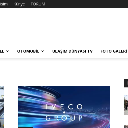
tişim
Künye
FORUM
EL
OTOMOBIL
ULAŞIM DÜNYASI TV
FOTO GALERI