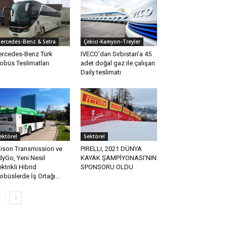
ercedes-Benz & Setra
Çekici-Kamyon-Treyler
rcedes-Benz Türk
IVECO’dan Sırbistan’a 45
obüs Teslimatları
adet doğal gaz ile çalışan
Daily teslimatı
ektörel
Sektörel
lison Transmission ve
PIRELLI, 2021 DÜNYA
dyGo, Yeni Nesil
KAYAK ŞAMPİYONASI’NIN
ektrikli Hibrid
SPONSORU OLDU
obüslerde İş Ortağı...