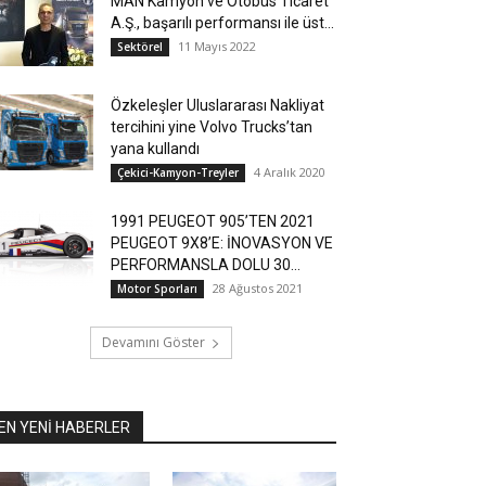
MAN Kamyon ve Otobüs Ticaret
A.Ş., başarılı performansı ile üst...
11 Mayıs 2022
Sektörel
Özkeleşler Uluslararası Nakliyat
tercihini yine Volvo Trucks’tan
yana kullandı
4 Aralık 2020
Çekici-Kamyon-Treyler
1991 PEUGEOT 905’TEN 2021
PEUGEOT 9X8’E: İNOVASYON VE
PERFORMANSLA DOLU 30...
28 Ağustos 2021
Motor Sporları
Devamını Göster
EN YENİ HABERLER