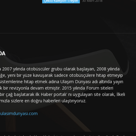
30 Mart 2018
Çekici-Kamyon-Treyler
DA
a 2007 yılında otobüscüler grubu olarak başlayan, 2008 yılında
liğe, yeni bir yüze kavuşarak sadece otobüsçülere hitap etmeyip
sistemlerine hitap etmek adına Ulaşım Dünyası adı altında yayın
 bir revizyonla devam etmiştir. 2015 yılında Forum siteleri
ir çağ başlatarak ilk Haber portalı' nı uygulayan site olarak, İlkeli
mızla sizlere en doğru haberleri ulaştırıyoruz.
ulasimdunyasi.com