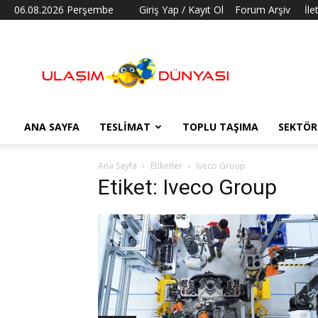
06.08.2026 Perşembe
Giriş Yap / Kayıt Ol
Forum Arşiv
İle
Ulaşım
Dünyası
ANA SAYFA
TESLIMAT
TOPLU TAŞIMA
SEKTÖR
Ana Sayfa
Etiketler
Iveco Group
Etiket: Iveco Group