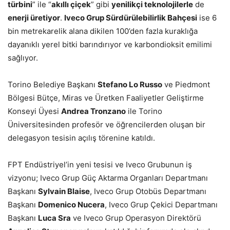
türbini
” ile “
akıllı çiçek
” gibi
yenilikçi teknolojilerle
de
enerji üretiyor
.
Iveco Grup Sürdürülebilirlik Bahçesi
ise 6
bin metrekarelik alana dikilen 100’den fazla kuraklığa
dayanıklı yerel bitki barındırıyor ve karbondioksit emilimi
sağlıyor.
Torino Belediye Başkanı
Stefano Lo Russo
ve Piedmont
Bölgesi Bütçe, Miras ve Üretken Faaliyetler Geliştirme
Konseyi Üyesi
Andrea Tronzano
ile Torino
Üniversitesinden profesör ve öğrencilerden oluşan bir
delegasyon tesisin açılış törenine katıldı.
FPT Endüstriyel’in yeni tesisi ve Iveco Grubunun iş
vizyonu; Iveco Grup Güç Aktarma Organları Departmanı
Başkanı
Sylvain Blaise
, Iveco Grup Otobüs Departmanı
Başkanı
Domenico Nucera
, Iveco Grup Çekici Departmanı
Başkanı
Luca Sra
ve Iveco Grup Operasyon Direktörü