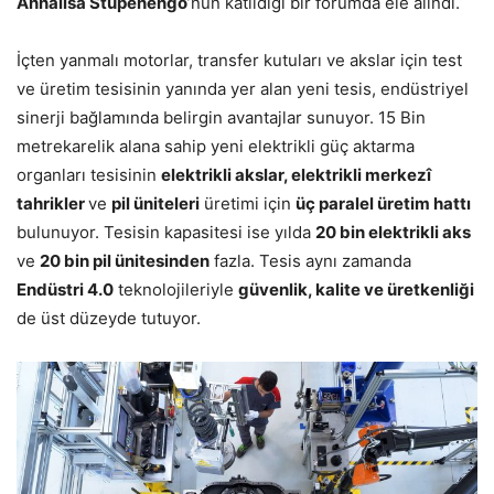
Annalisa Stupenengo
’nun katıldığı bir forumda ele alındı.
İçten yanmalı motorlar, transfer kutuları ve akslar için test
ve üretim tesisinin yanında yer alan yeni tesis, endüstriyel
sinerji bağlamında belirgin avantajlar sunuyor. 15 Bin
metrekarelik alana sahip yeni elektrikli güç aktarma
organları tesisinin
elektrikli akslar, elektrikli merkezî
tahrikler
ve
pil üniteleri
üretimi için
üç paralel üretim hattı
bulunuyor. Tesisin kapasitesi ise yılda
20 bin elektrikli aks
ve
20 bin pil ünitesinden
fazla. Tesis aynı zamanda
Endüstri 4.0
teknolojileriyle
güvenlik, kalite ve üretkenliği
de üst düzeyde tutuyor.