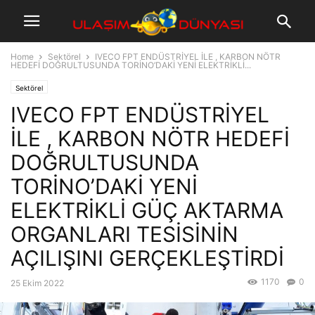
Home
Sektörel
IVECO FPT ENDÜSTRİYEL İLE , KARBON NÖTR
HEDEFİ DOĞRULTUSUNDA TORİNO’DAKİ YENİ ELEKTRİKLİ...
Sektörel
IVECO FPT ENDÜSTRİYEL
İLE , KARBON NÖTR HEDEFİ
DOĞRULTUSUNDA
TORİNO’DAKİ YENİ
ELEKTRİKLİ GÜÇ AKTARMA
ORGANLARI TESİSİNİN
AÇILIŞINI GERÇEKLEŞTİRDİ
1170
0
25 Ekim 2022