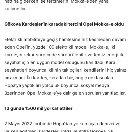
hattına giderken ise tercihlerini Mokka-e’den yana
kullandılar.
Gökova Kardeşler’in karadaki tercihi Opel Mokka-e oldu
Elektrikli mobiliteye geçiş hamlesine hız kesmeden devam
eden Opel’in, yüzde 100 elektrikli modeli Mokka-e, iki
kardeşin rekor sürecinde sürdürülebilir ve temiz enerji ile
seyahat için en uygun model olduğunu kanıtladı. Kara
seyahatleri boyunca ikilinin takipçileri kendilerini hiç yalnız
bırakmadı. İki kardeş, karadan başlangıç noktası olan
Hopa’ya yaptıkları yolculuk boyunca, sosyal medya
üzerinden Opel Mokka-e’ye dair gelen soruları yanıtladılar.
13 günde 1500 mil yol kat ettiler
2 Mayıs 2022 tarihinde Hopa’dan yelken açan denizci ve
yelken eğitmeni kardeşler Tolga ve Atilla Gökova, 38