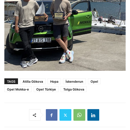
TAGS
Atilla Gökova
Hopa
İskenderun
Opel
Opel Mokka-e
Opel Türkiye
Tolga Gökova