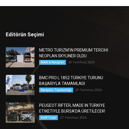
Editörün Seçimi
METRO TURİZM’İN PREMİUM TERCİHİ
NEOPLAN SKYLINER OLDU
30 Temmuz 2026
MAN & Neoplan
BMC PRO L 1852 TÜRKİYE TURUNU
BAŞARIYLA TAMAMLADI
29 Temmuz 2026
Karayolu Taşımacılığı
PEUGEOT RIFTER, MADE IN TÜRKİYE
ETİKETİYLE BURSA’DA ÜRETİLECEK!
27 Temmuz 2026
Hafif Ticari