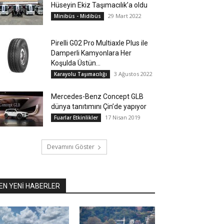
Hüseyin Ekiz Taşımacılık’a oldu
29 Mart 2022
Minibüs - Midibüs
Pirelli G02 Pro Multiaxle Plus ile
Damperli Kamyonlara Her
Koşulda Üstün...
3 Ağustos 2022
Karayolu Taşımacılığı
Mercedes-Benz Concept GLB
dünya tanıtımını Çin’de yapıyor
17 Nisan 2019
Fuarlar Etkinlikler
Devamını Göster
EN YENİ HABERLER