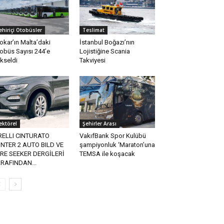
ehiriçi Otobüsler
Teslimat
okar’ın Malta’daki
İstanbul Boğazı’nın
obüs Sayısı 244’e
Lojistiğine Scania
kseldi
Takviyesi
ektörel
Şehirler Arası
RELLI CINTURATO
VakıfBank Spor Kulübü
NTER 2 AUTO BILD VE
şampiyonluk ‘Maraton’una
RE SEEKER DERGİLERİ
TEMSA ile koşacak
RAFINDAN...