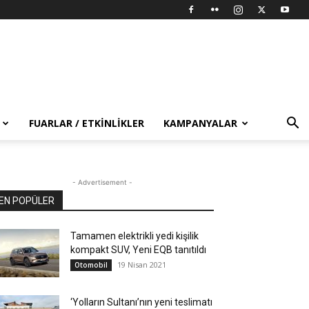
FUARLAR / ETKINLIKLER
KAMPANYALAR
- Advertisement -
EN POPÜLER
Tamamen elektrikli yedi kişilik
kompakt SUV, Yeni EQB tanıtıldı
19 Nisan 2021
Otomobil
‘Yolların Sultanı’nın yeni teslimatı