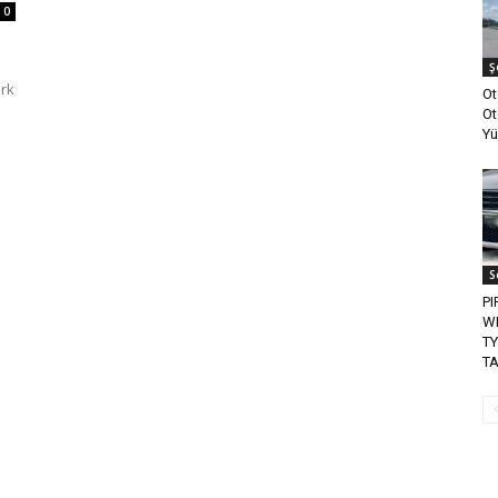
0
Ş
ark
Ot
Ot
Yü
S
PI
WI
TY
TA