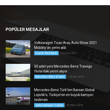
POPÜLER MESAJLAR
Volkswagen Ticari Araç Auto Show 2021
Mobility’de yerini aldı
13 Eylül 2021
Fuarlar Etkinlikler
50 adet yeni Mercedes-Benz Travego
filolardaki yerini alıyor
7 Nisan 2016
Mercedes-Benz & Setra
Mercedes-Benz Türk’ten Barsan Global
Lojistik’e, Türkiye’nin en büyük kamyon
teslimatı
30 Mart 2018
Çekici-Kamyon-Treyler