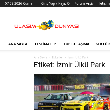
07.08.2026 Cuma
Giriş Yap / Kayıt Ol
Forum Arşiv
İletişim
Ulaşım
Dünyası
ANA SAYFA
TESLIMAT
TOPLU TAŞIMA
SEKTÖR
Ana Sayfa
Etiketler
İzmir Ülkü Park
Etiket: İzmir Ülkü Park