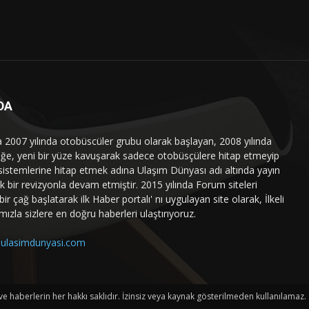
DA
a 2007 yılında otobüscüler grubu olarak başlayan, 2008 yılında
liğe, yeni bir yüze kavuşarak sadece otobüsçülere hitap etmeyip
sistemlerine hitap etmek adına Ulaşım Dünyası adı altında yayın
 bir revizyonla devam etmiştir. 2015 yılında Forum siteleri
ir çağ başlatarak ilk Haber portalı' nı uygulayan site olarak, İlkeli
mızla sizlere en doğru haberleri ulaştırıyoruz.
ulasimdunyasi.com
haberlerin her hakkı saklıdır. İzinsiz veya kaynak gösterilmeden kullanılamaz.