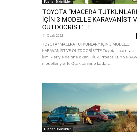
Fuarlar Etkinlikler
TOYOTA “MACERA TUTKUNLARI
İÇİN 3 MODELLE KARAVANİST 
OUTDOORİST’TE
11 Ocak 2022
TOYOTA “MACERA TUTKUNLARI” İÇİN 3 MODELLE
KARAVANİST VE OUTDOORİST’TE Toyota, maceracı
kimlikleriyle de öne çıkan Hilux, Proace CITY ve RAV
modelleriyle 16 Ocak tarihine kadar...
Fuarlar Etkinlikler