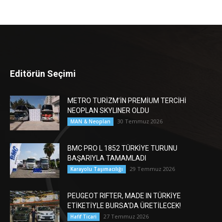
Editörün Seçimi
METRO TURİZM’İN PREMİUM TERCİHİ
NEOPLAN SKYLINER OLDU
30 Temmuz 2026
MAN & Neoplan
BMC PRO L 1852 TÜRKİYE TURUNU
BAŞARIYLA TAMAMLADI
29 Temmuz 2026
Karayolu Taşımacılığı
PEUGEOT RIFTER, MADE IN TÜRKİYE
ETİKETİYLE BURSA’DA ÜRETİLECEK!
27 Temmuz 2026
Hafif Ticari