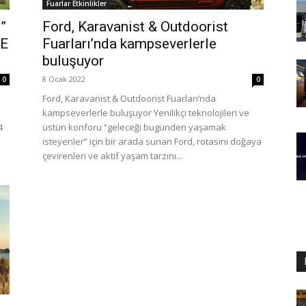
Fuarlar Etkinlikler
”
Ford, Karavanist & Outdoorist
VE
Fuarları’nda kampseverlerle
buluşuyor
8 Ocak 2022
0
0
Ford, Karavanist & Outdoorist Fuarları’nda
kampseverlerle buluşuyor Yenilikçi teknolojileri ve
4
üstün konforu “geleceği bugünden yaşamak
isteyenler” için bir arada sunan Ford, rotasını doğaya
çevirenleri ve aktif yaşam tarzını...