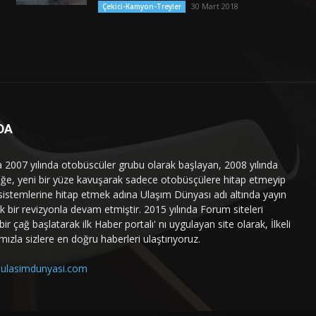
30 Mart 2018
Çekici-Kamyon-Treyler
DA
a 2007 yılında otobüscüler grubu olarak başlayan, 2008 yılında
liğe, yeni bir yüze kavuşarak sadece otobüsçülere hitap etmeyip
sistemlerine hitap etmek adına Ulaşım Dünyası adı altında yayın
 bir revizyonla devam etmiştir. 2015 yılında Forum siteleri
ir çağ başlatarak ilk Haber portalı' nı uygulayan site olarak, İlkeli
mızla sizlere en doğru haberleri ulaştırıyoruz.
ulasimdunyasi.com