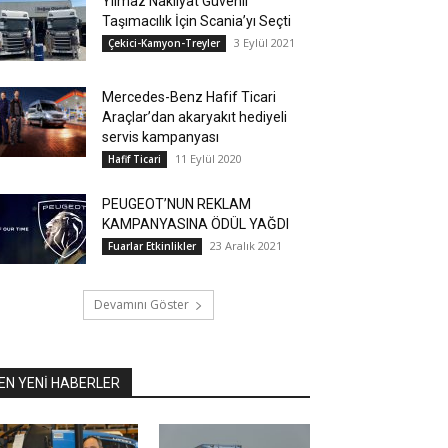
Yılmaz Nakliyat Güvenli
Taşımacılık İçin Scania’yı Seçti
3 Eylül 2021
Çekici-Kamyon-Treyler
Mercedes-Benz Hafif Ticari
Araçlar’dan akaryakıt hediyeli
servis kampanyası
11 Eylül 2020
Hafif Ticari
PEUGEOT’NUN REKLAM
KAMPANYASINA ÖDÜL YAĞDI
23 Aralık 2021
Fuarlar Etkinlikler
Devamını Göster
EN YENİ HABERLER