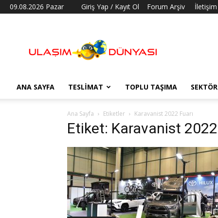
09.08.2026 Pazar
Giriş Yap / Kayıt Ol
Forum Arşiv
İletişim
Ulaşım
Dünyası
ANA SAYFA
TESLIMAT
TOPLU TAŞIMA
SEKTÖR
Ana Sayfa
Etiketler
Karavanist 2022 Fuarı
Etiket: Karavanist 2022