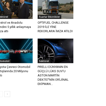
ektörel
Fuarlar Etkinlikler
strol ve Anadolu
OPTIFUEL CHALLENGE
ndini 5 yıllık anlaşmaya
2019 İLE YİNE
za attı
REKORLARA İMZA ATILDI
tomobil
Sektörel
yota Çevreci Otomobil
PIRELLI DÜNYANIN EN
tışlarında 20 Milyonu
GÜÇLÜ LÜKS SUV’U
tı
ASTON MARTİN
DBX707’NİN ORİJİNAL
EKİPMAN...