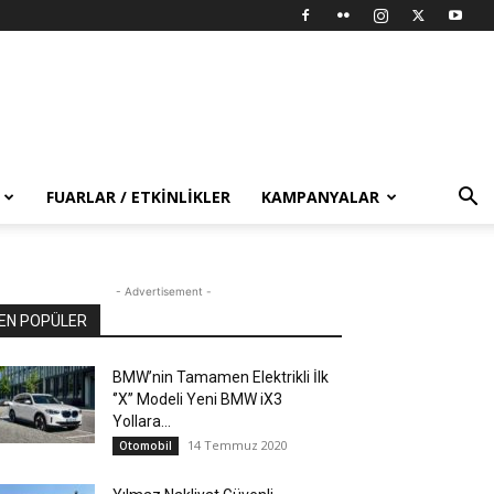
FUARLAR / ETKINLIKLER
KAMPANYALAR
- Advertisement -
EN POPÜLER
BMW’nin Tamamen Elektrikli İlk
‘’X’’ Modeli Yeni BMW iX3
Yollara...
14 Temmuz 2020
Otomobil