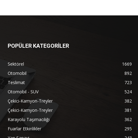
POPÜLER KATEGORİLER
Sektörel
1669
Otomobil
892
Teslimat
723
Otomobil - SUV
524
Çekici-Kamyon-Treyler
382
Çekici-Kamyon-Treyler
381
Karayolu Taşımacılığı
362
Fuarlar Etkinlikler
295
Yan Sanayi
243