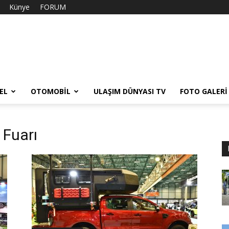
Künye
FORUM
EL
OTOMOBIL
ULAŞIM DÜNYASI TV
FOTO GALERI
 Fuarı