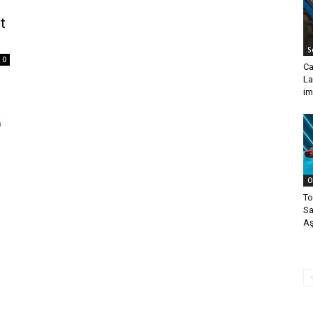
t
S
0
Ca
La
im
n
O
To
Sa
Aş