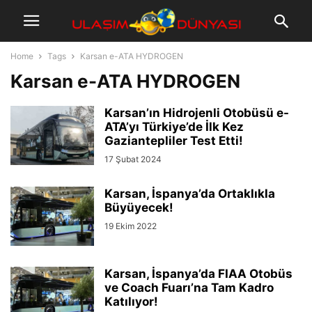
Home
Tags
Karsan e-ATA HYDROGEN
Karsan e-ATA HYDROGEN
Karsan’ın Hidrojenli Otobüsü e-
ATA’yı Türkiye’de İlk Kez
Gaziantepliler Test Etti!
17 Şubat 2024
Karsan, İspanya’da Ortaklıkla
Büyüyecek!
19 Ekim 2022
Karsan, İspanya’da FIAA Otobüs
ve Coach Fuarı’na Tam Kadro
Katılıyor!