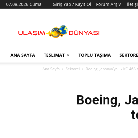
07.08.2026 Cuma
Giriş Yap / Kayıt Ol
Forum Arşiv
İleti
Ulaşım
Dünyası
ANA SAYFA
TESLIMAT
TOPLU TAŞIMA
SEKTÖR
Ana Sayfa
Sektörel
Boeing, Japonya’ya ilk KC-46A t
Boeing, J
t