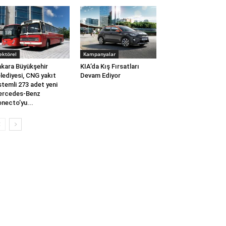
ektörel
Kampanyalar
kara Büyükşehir
KIA’da Kış Fırsatları
lediyesi, CNG yakıt
Devam Ediyor
stemli 273 adet yeni
ercedes-Benz
necto’yu...