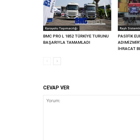
Karayolu Taşımacılığı
Raylı Sisteml
BMC PRO L 1852 TÜRKİYE TURUNU
PASİFİK EU
BAŞARIYLA TAMAMLADI
ADIMİZMİR
İHRACAT BL
CEVAP VER