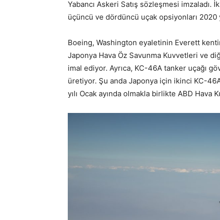
Yabancı Askeri Satış sözleşmesi imzaladı. İki
üçüncü ve dördüncü uçak opsiyonları 2020 yı
Boeing, Washington eyaletinin Everett kent
Japonya Hava Öz Savunma Kuvvetleri ve diğe
imal ediyor. Ayrıca, KC-46A tanker uçağı göv
üretiyor. Şu anda Japonya için ikinci KC-46
yılı Ocak ayında olmakla birlikte ABD Hava K