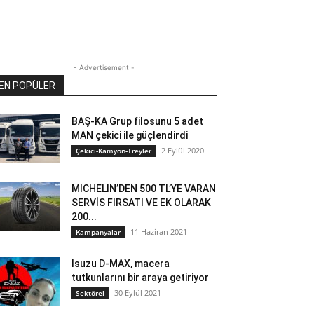
- Advertisement -
EN POPÜLER
BAŞ-KA Grup filosunu 5 adet
MAN çekici ile güçlendirdi
2 Eylül 2020
Çekici-Kamyon-Treyler
MICHELIN’DEN 500 TL’YE VARAN
SERVİS FIRSATI VE EK OLARAK
200...
11 Haziran 2021
Kampanyalar
Isuzu D-MAX, macera
tutkunlarını bir araya getiriyor
30 Eylül 2021
Sektörel