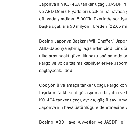
Japonya’nın KC-46A tanker uçağı, JASDF’in 
ve ABD Deniz Piyadeleri uçaklarına havada y
dünyada şimdiden 5.000’in üzerinde sortiye 
başka uçaklara 50 milyon libreden (22,65 mil
Boeing Japonya Başkanı Will Shaffer,” Japo
ABD-Japonya işbirliği açısından ciddi bir dö
ülke arasındaki güvenlik paktı bağlamında ö
kargo ve yolcu taşıma kabiliyetleriyle Japony
sağlayacak.” dedi.
Çok yönlü ve amaçlı tanker uçağı, kargo kon
taşırken, farklı konfigürasyonlarda yolcu ve 
KC-46A tanker uçağı, ayrıca, güçlü savunma 
Japonya’nın hava üstünlüğü elde etmesine 
Boeing, ABD Hava Kuvvetleri ve JASDF ile ilk