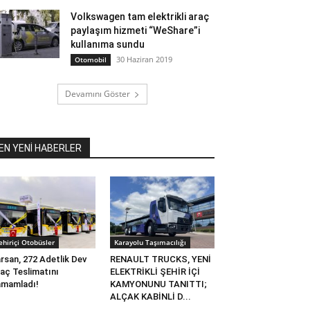
Volkswagen tam elektrikli araç
paylaşım hizmeti “WeShare”i
kullanıma sundu
30 Haziran 2019
Otomobil
Devamını Göster
EN YENİ HABERLER
ehiriçi Otobüsler
Karayolu Taşımacılığı
rsan, 272 Adetlik Dev
RENAULT TRUCKS, YENİ
aç Teslimatını
ELEKTRİKLİ ŞEHİR İÇİ
mamladı!
KAMYONUNU TANITTI;
ALÇAK KABİNLİ D...