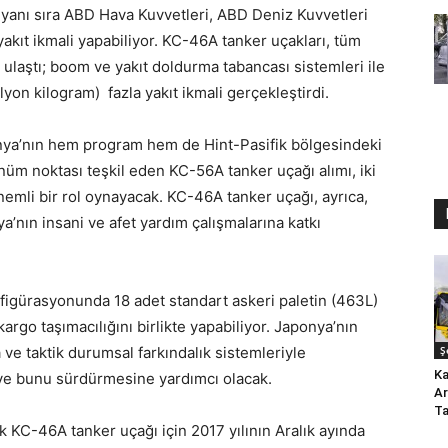
yanı sıra ABD Hava Kuvvetleri, ABD Deniz Kuvvetleri
akıt ikmali yapabiliyor. KC-46A tanker uçakları, tüm
ulaştı; boom ve yakıt doldurma tabancası sistemleri ile
yon kilogram) fazla yakıt ikmali gerçekleştirdi.
nya’nın hem program hem de Hint-Pasifik bölgesindeki
nüm noktası teşkil eden KC-56A tanker uçağı alımı, iki
nemli bir rol oynayacak. KC-46A tanker uçağı, ayrıca,
a’nın insani ve afet yardım çalışmalarına katkı
figürasyonunda 18 adet standart askeri paletin (463L)
kargo taşımacılığını birlikte yapabiliyor. Japonya’nın
ve taktik durumsal farkındalık sistemleriyle
Ş
Ka
ve bunu sürdürmesine yardımcı olacak.
Ar
Ta
 KC-46A tanker uçağı için 2017 yılının Aralık ayında