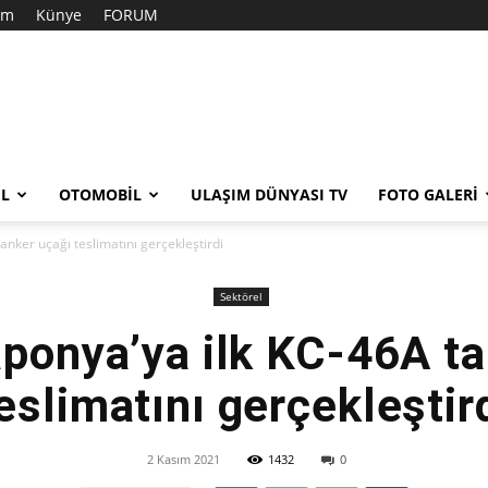
şim
Künye
FORUM
EL
OTOMOBIL
ULAŞIM DÜNYASI TV
FOTO GALERI
anker uçağı teslimatını gerçekleştirdi
Sektörel
aponya’ya ilk KC-46A ta
eslimatını gerçekleştir
2 Kasım 2021
1432
0