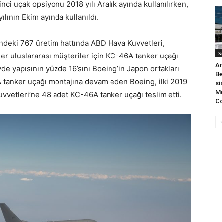
nci uçak opsiyonu 2018 yılı Aralık ayında kullanılırken,
lının Ekim ayında kullanıldı.
indeki 767 üretim hattında ABD Hava Kuvvetleri,
S
r uluslararası müşteriler için KC-46A tanker uçağı
An
de yapısının yüzde 16’sını Boeing’in Japon ortakları
Be
A tanker uçağı montajına devam eden Boeing, ilki 2019
si
M
uvvetleri’ne 48 adet KC-46A tanker uçağı teslim etti.
Co