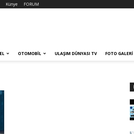
Künye
FORUM
EL
OTOMOBIL
ULAŞIM DÜNYASI TV
FOTO GALERI