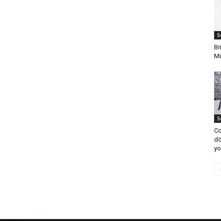
S
Br
Mü
S
Co
dö
yo