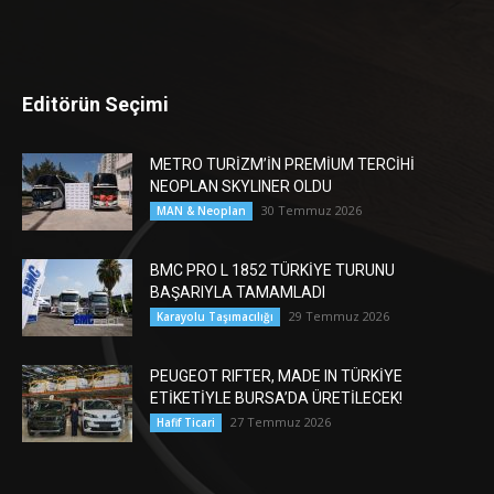
Editörün Seçimi
METRO TURİZM’İN PREMİUM TERCİHİ
NEOPLAN SKYLINER OLDU
30 Temmuz 2026
MAN & Neoplan
BMC PRO L 1852 TÜRKİYE TURUNU
BAŞARIYLA TAMAMLADI
29 Temmuz 2026
Karayolu Taşımacılığı
PEUGEOT RIFTER, MADE IN TÜRKİYE
ETİKETİYLE BURSA’DA ÜRETİLECEK!
27 Temmuz 2026
Hafif Ticari