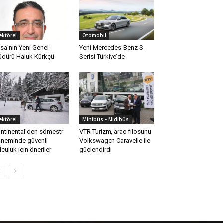
ektörel
Otomobil
isa’nın Yeni Genel
Yeni Mercedes-Benz S-
dürü Haluk Kürkçü
Serisi Türkiye’de
ektörel
Minibüs - Midibüs
ntinental’den sömestr
VTR Turizm, araç filosunu
neminde güvenli
Volkswagen Caravelle ile
lculuk için öneriler
güçlendirdi