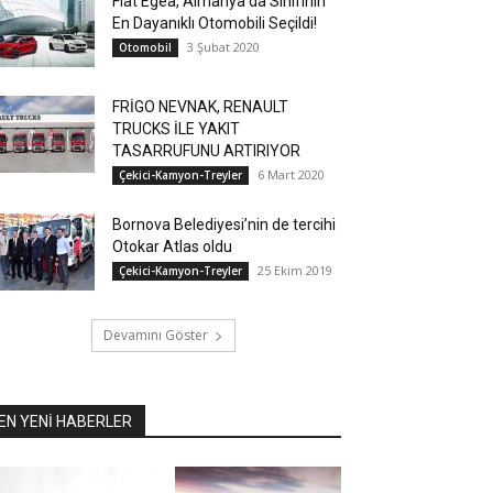
Fiat Egea, Almanya’da Sınıfının
En Dayanıklı Otomobili Seçildi!
3 Şubat 2020
Otomobil
FRİGO NEVNAK, RENAULT
TRUCKS İLE YAKIT
TASARRUFUNU ARTIRIYOR
6 Mart 2020
Çekici-Kamyon-Treyler
Bornova Belediyesi’nin de tercihi
Otokar Atlas oldu
25 Ekim 2019
Çekici-Kamyon-Treyler
Devamını Göster
EN YENİ HABERLER