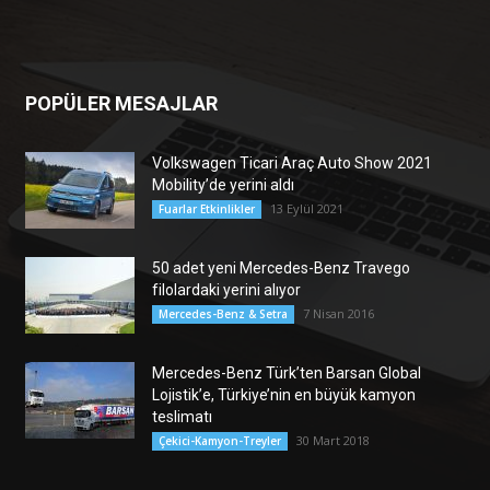
POPÜLER MESAJLAR
Volkswagen Ticari Araç Auto Show 2021
Mobility’de yerini aldı
13 Eylül 2021
Fuarlar Etkinlikler
50 adet yeni Mercedes-Benz Travego
filolardaki yerini alıyor
7 Nisan 2016
Mercedes-Benz & Setra
Mercedes-Benz Türk’ten Barsan Global
Lojistik’e, Türkiye’nin en büyük kamyon
teslimatı
30 Mart 2018
Çekici-Kamyon-Treyler