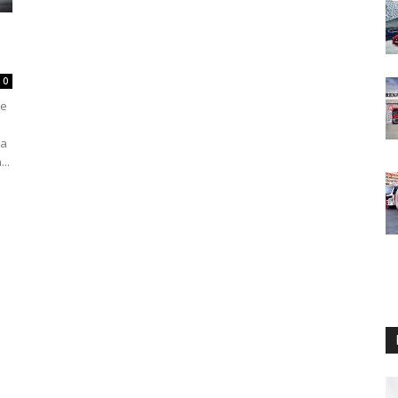
e
0
le
ya
..