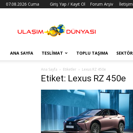
07.08.2026 Cuma
Giriş Yap / Kayıt Ol
Forum Arşiv
İletişim
Ulaşım
Dünyası
ANA SAYFA
TESLIMAT
TOPLU TAŞIMA
SEKTÖR
Ana Sayfa
Etiketler
Lexus RZ 450e
Etiket: Lexus RZ 450e