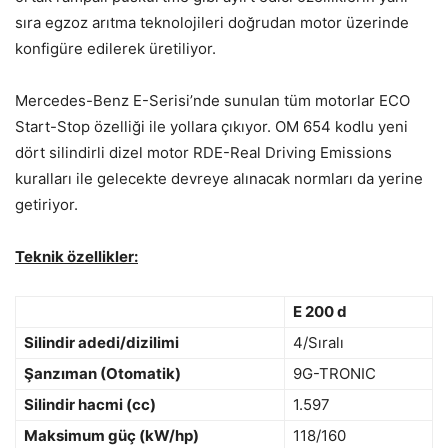
sıra egzoz arıtma teknolojileri doğrudan motor üzerinde
konfigüre edilerek üretiliyor.
Mercedes-Benz E-Serisi’nde sunulan tüm motorlar ECO
Start-Stop özelliği ile yollara çıkıyor. OM 654 kodlu yeni
dört silindirli dizel motor RDE-Real Driving Emissions
kuralları ile gelecekte devreye alınacak normları da yerine
getiriyor.
Teknik özellikler:
E 200 d
Silindir adedi/dizilimi
4/Sıralı
Şanzıman (Otomatik)
9G-TRONIC
Silindir hacmi (cc)
1.597
Maksimum güç (kW/hp)
118/160