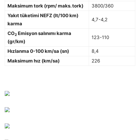
Maksimum tork (rpm/ maks. tork)
3800/360
Yakıt tüketimi NEFZ (lt/100 km)
4,7-4,2
karma
CO
Emisyon salınımı karma
2
123-110
(gr/km)
Hızlanma 0-100 km/sa (sn)
8,4
Maksimum hız (km/sa)
226