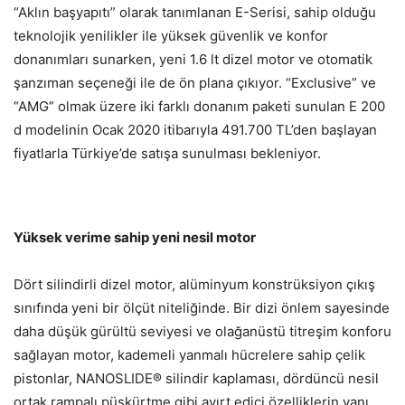
“Aklın başyapıtı” olarak tanımlanan E-Serisi, sahip olduğu
teknolojik yenilikler ile yüksek güvenlik ve konfor
donanımları sunarken, yeni 1.6 lt dizel motor ve otomatik
şanzıman seçeneği ile de ön plana çıkıyor. “Exclusive” ve
“AMG” olmak üzere iki farklı donanım paketi sunulan E 200
d modelinin Ocak 2020 itibarıyla 491.700 TL’den başlayan
fiyatlarla Türkiye’de satışa sunulması bekleniyor.
Yüksek verime sahip yeni nesil motor
Dört silindirli dizel motor, alüminyum konstrüksiyon çıkış
sınıfında yeni bir ölçüt niteliğinde. Bir dizi önlem sayesinde
daha düşük gürültü seviyesi ve olağanüstü titreşim konforu
sağlayan motor, kademeli yanmalı hücrelere sahip çelik
pistonlar, NANOSLIDE® silindir kaplaması, dördüncü nesil
ortak rampalı püskürtme gibi ayırt edici özelliklerin yanı