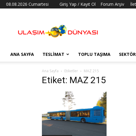
08.08.2026 Cumartesi
Giriş Yap / Kayıt Ol
Forum Arşiv
İle
Ulaşım
Dünyası
ANA SAYFA
TESLIMAT
TOPLU TAŞIMA
SEKTÖR
Ana Sayfa
Etiketler
MAZ 215
Etiket: MAZ 215