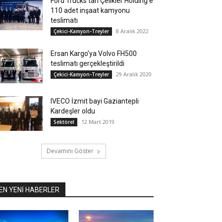
Ford Trucks’tan Çelikler Holding’e
110 adet inşaat kamyonu
teslimatı
8 Aralık 2022
Çekici-Kamyon-Treyler
Ersan Kargo’ya Volvo FH500
teslimatı gerçekleştirildi
29 Aralık 2020
Çekici-Kamyon-Treyler
IVECO İzmit bayi Gaziantepli
Kardeşler oldu
12 Mart 2019
Sektörel
Devamını Göster
EN YENİ HABERLER