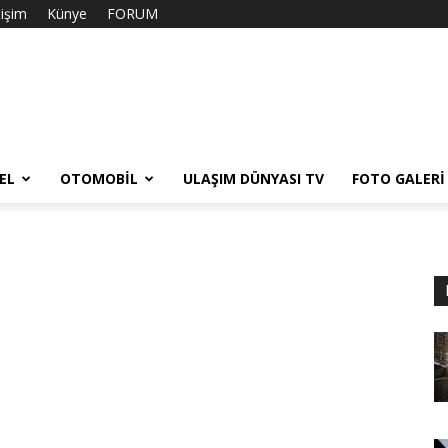
tişim
Künye
FORUM
EL
OTOMOBIL
ULAŞIM DÜNYASI TV
FOTO GALERI