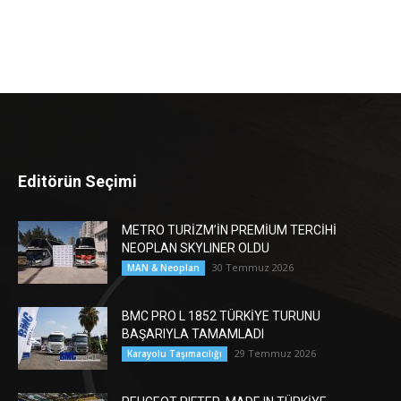
Editörün Seçimi
METRO TURİZM’İN PREMİUM TERCİHİ
NEOPLAN SKYLINER OLDU
30 Temmuz 2026
MAN & Neoplan
BMC PRO L 1852 TÜRKİYE TURUNU
BAŞARIYLA TAMAMLADI
29 Temmuz 2026
Karayolu Taşımacılığı