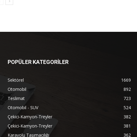
POPÜLER KATEGORİLER
Sektörel
1669
Otomobil
892
Teslimat
723
Otomobil - SUV
524
Çekici-Kamyon-Treyler
382
Çekici-Kamyon-Treyler
381
Karayolu Taşımacılığı
362