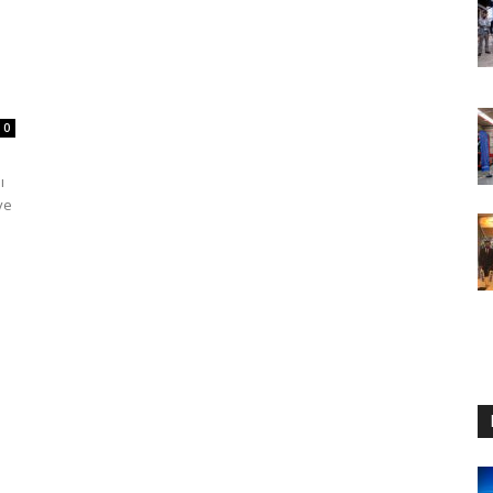
0
ı
ve