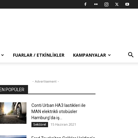
FUARLAR / ETKINLIKLER
KAMPANYALAR
- Advertisement -
EN POPÜLER
Conti Urban HA3 lastikleri ile
MAN elektrikli otobüsler
Hamburg’da iş...
15 Haziran 2021
Sektörel