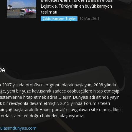
Mercedes-Benz Türk’ten Barsan Global
Lojistik’e, Türkiye’nin en büyük kamyon
teslimatı
30 Mart 2018
Çekici-Kamyon-Treyler
DA
a 2007 yılında otobüscüler grubu olarak başlayan, 2008 yılında
liğe, yeni bir yüze kavuşarak sadece otobüsçülere hitap etmeyip
sistemlerine hitap etmek adına Ulaşım Dünyası adı altında yayın
 bir revizyonla devam etmiştir. 2015 yılında Forum siteleri
ir çağ başlatarak ilk Haber portalı' nı uygulayan site olarak, İlkeli
mızla sizlere en doğru haberleri ulaştırıyoruz.
ulasimdunyasi.com