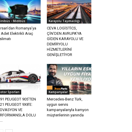
inibüs - Midibüs
Karayolu Taşımacılığı
rsan’dan Romanya’ya
CEVA LOGİSTİCS,
 Adet Elektrikli Araç
ÇİN’DEN AVRUPA’YA
slimatı
GİDEN KARAYOLU VE
DEMİRYOLU
HİZMETLERİNİ
GENİŞLETİYOR
otor Sporları
Kampanyalar
91 PEUGEOT 905’TEN
Mercedes-Benz Türk,
21 PEUGEOT 9X8’E:
uygun servis
NOVASYON VE
kampanyalarıyla kamyon
ERFORMANSLA DOLU
müşterilerinin yanında
..