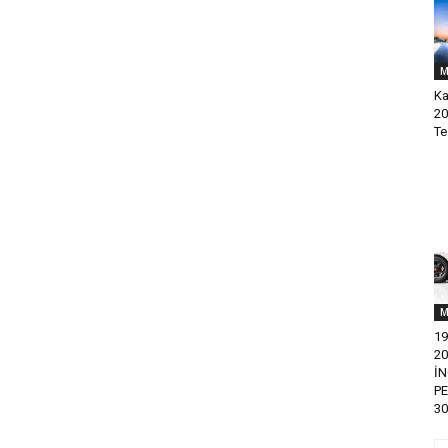
M
Ka
20
Te
M
19
20
İ
P
30.