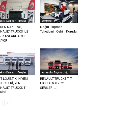
ekici-Kamyon-Treyler
Sektörel
REN NAKLİYAT,
Doğru Ekipman
NAULT TRUCKS İLE
Tüketicinin Cebini Korudu!
ALKANLARDA YOL
LIYOR
ekici-Kamyon-Treyler
Karayolu Taşımacılığı
T LOJİSTİK’İN YENİ
RENAULT TRUCKS T, T
KİCİLERİ, YENİ
HIGH, C & K 2021
ENAULT TRUCKS T
SERİLERİ :...
RİSİ