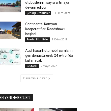
otobüslerinin sayısı artmaya
devam ediyor
31 Ekim 2019
Şehiriçi Otobüsler
Continental Kamyon
Kooperatifleri Roadshow’u
başladı
8 Ekim 2019
Fuarlar Etkinlikler
Audi hasarlı otomobil camlarını
geri dönüştürerek Q4 e-tron’da
kullanacak
7 Mayıs 2022
Sektörel
Devamını Göster
EN YENİ HABERLER