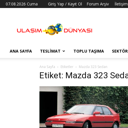
07.08.2026 Cuma
Giriş Yap / Kayıt Ol
Forum Arşiv
İletişim
Ulaşım
Dünyası
ANA SAYFA
TESLIMAT
TOPLU TAŞIMA
SEKTÖR
Ana Sayfa
Etiketler
Mazda 323 Sedan
Etiket: Mazda 323 Sed