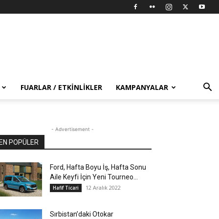
FUARLAR / ETKINLIKLER
KAMPANYALAR
- Advertisement -
EN POPÜLER
Ford, Hafta Boyu İş, Hafta Sonu
Aile Keyfi İçin Yeni Tourneo...
12 Aralık 2022
Hafif Ticari
Sırbistan’daki Otokar