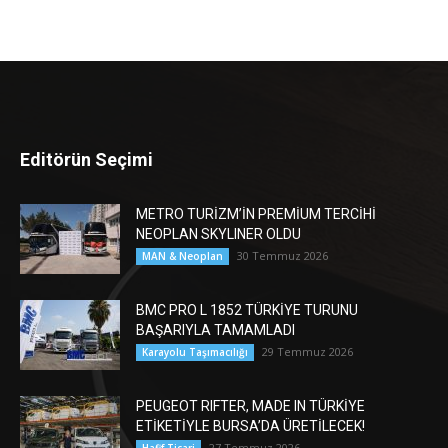
Editörün Seçimi
METRO TURİZM’İN PREMİUM TERCİHİ
NEOPLAN SKYLINER OLDU
30 Temmuz 2026
MAN & Neoplan
BMC PRO L 1852 TÜRKİYE TURUNU
BAŞARIYLA TAMAMLADI
29 Temmuz 2026
Karayolu Taşımacılığı
PEUGEOT RIFTER, MADE IN TÜRKİYE
ETİKETİYLE BURSA’DA ÜRETİLECEK!
27 Temmuz 2026