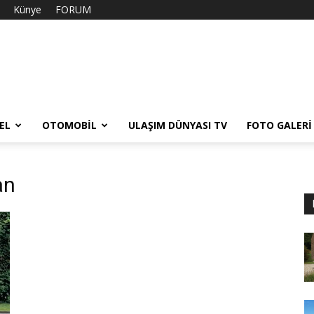
Künye
FORUM
EL
OTOMOBIL
ULAŞIM DÜNYASI TV
FOTO GALERI
an