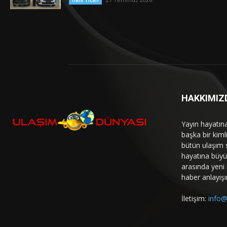
Hafif Ticari
HAKKIMIZ
Yayın hayatın
başka bir kim
bütün ulaşım 
hayatına büyük
arasında yeni b
haber anlayışı
İletişim:
info@