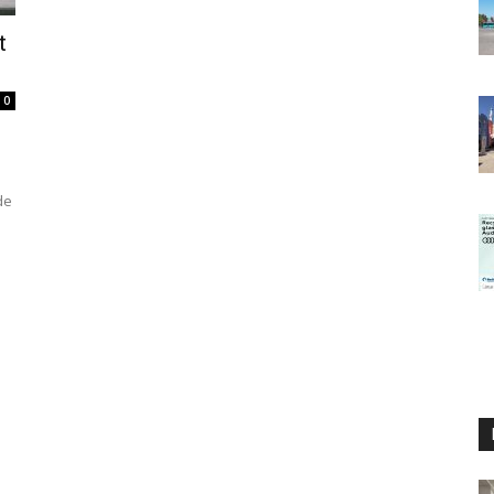
t
0
de