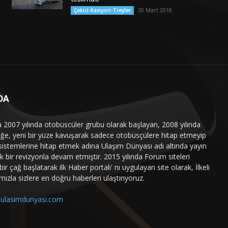
30 Mart 2018
Çekici-Kamyon-Treyler
DA
a 2007 yılında otobüscüler grubu olarak başlayan, 2008 yılında
liğe, yeni bir yüze kavuşarak sadece otobüsçülere hitap etmeyip
sistemlerine hitap etmek adına Ulaşım Dünyası adı altında yayın
 bir revizyonla devam etmiştir. 2015 yılında Forum siteleri
ir çağ başlatarak ilk Haber portalı' nı uygulayan site olarak, İlkeli
mızla sizlere en doğru haberleri ulaştırıyoruz.
ulasimdunyasi.com