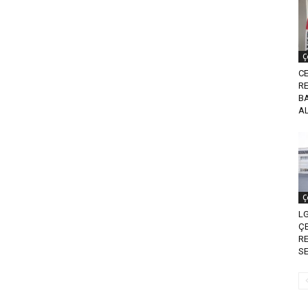
Ç
CE
RE
B
A
Ç
LG
ÇE
R
SE