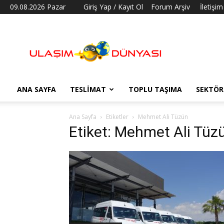
09.08.2026 Pazar
Giriş Yap / Kayıt Ol
Forum Arşiv
İletişim
Ulaşım
Dünyası
ANA SAYFA
TESLIMAT
TOPLU TAŞIMA
SEKTÖR
Ana Sayfa
Etiketler
Mehmet Ali Tüzün
Etiket: Mehmet Ali Tüz