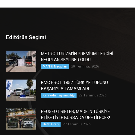
Editörün Seçimi
METRO TURİZM’İN PREMİUM TERCİHİ
NEOPLAN SKYLINER OLDU
30 Temmuz 2026
MAN & Neoplan
BMC PRO L 1852 TÜRKİYE TURUNU
BAŞARIYLA TAMAMLADI
29 Temmuz 2026
Karayolu Taşımacılığı
PEUGEOT RIFTER, MADE IN TÜRKİYE
ETİKETİYLE BURSA’DA ÜRETİLECEK!
27 Temmuz 2026
Hafif Ticari