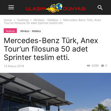
Home
Teslimat
Minibüs - Midibüs
Mercedes-Benz Türk, Anex
Tour’un filosuna 50 adet Sprinter teslim etti.
Teslimat
Minibüs - Midibüs
Mercedes-Benz Türk, Anex
Tour’un filosuna 50 adet
Sprinter teslim etti.
4596
0
14 Mayıs 2018