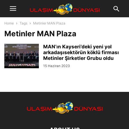
Home
Tags
Metinler MAN Plaza
Metinler MAN Plaza
MAN’ın Kayseri’deki yeni yol
arkadaşısektörün köklü firması
Metinler Şirketler Grubu oldu
15 Haziran 2023