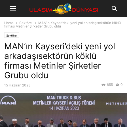
Home
Sektörel
MAN’ın Kayseri’deki yeni yol arkadaşısektörün köklü
firması Metinler Şirketler Grubu oldu
Sektörel
MAN’ın Kayseri’deki yeni yol
arkadaşısektörün köklü
firması Metinler Şirketler
Grubu oldu
855
0
15 Haziran 2023