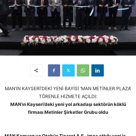
MAN’IN KAYSERİ’DEKİ YENİ BAYİSİ ‘MAN METİNLER PLAZA’
TÖRENLE HİZMETE AÇILDI:
MAN’ın Kayseri’deki yeni yol arkadaşı sektörün köklü
firması Metinler Şirketler Grubu oldu
MAN Kamyon ve Otobüs Ticaret A.Ş., imza attığı yeni iş