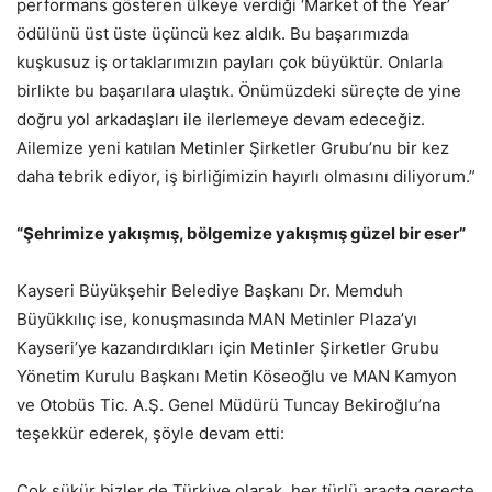
performans gösteren ülkeye verdiği ‘Market of the Year’
ödülünü üst üste üçüncü kez aldık. Bu başarımızda
kuşkusuz iş ortaklarımızın payları çok büyüktür. Onlarla
birlikte bu başarılara ulaştık. Önümüzdeki süreçte de yine
doğru yol arkadaşları ile ilerlemeye devam edeceğiz.
Ailemize yeni katılan Metinler Şirketler Grubu’nu bir kez
daha tebrik ediyor, iş birliğimizin hayırlı olmasını diliyorum.”
“Şehrimize yakışmış, bölgemize yakışmış güzel bir eser”
Kayseri Büyükşehir Belediye Başkanı Dr. Memduh
Büyükkılıç ise, konuşmasında MAN Metinler Plaza’yı
Kayseri’ye kazandırdıkları için Metinler Şirketler Grubu
Yönetim Kurulu Başkanı Metin Köseoğlu ve MAN Kamyon
ve Otobüs Tic. A.Ş. Genel Müdürü Tuncay Bekiroğlu’na
teşekkür ederek, şöyle devam etti:
Çok şükür bizler de Türkiye olarak, her türlü araçta gereçte