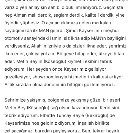
varız diyen anlayışın sahibi olduk, imreniyoruz. Geçmişte
hep Alman malı derdik, sağlam derdik, kaliteli derdik, yine
öyledir şüphesiz. O açıdan aklımıza gelen markaları
saydığımızda ilk MAN gelirdi. Şimdi Kayseri’nin meşhur
otomotiv sanayindeki ismini siz ikna edip MAN’ın bayiliğini
verdiyseniz, Allah’ın izniyle o da bizleri ikna eder, şehrimizi
ikna eder, çok iyi yol alır. Bölgeye hitap eder, ülkeye hitap
eder. Metin Bey’in (Köseoğlu) kıymetli ekibini tebrik
ediyorum. Her şeyden önce Kayserimiz gelişiyor
güzelleşiyor, showroomlarıyla hizmetlerin kalitesi artıyor.
Artık sıradan olma döneminin bittiğini gözlemliyoruz.
Şehrimize yakışmış, bölgemize yakışmış güzel bir eseri
Metin Bey (Köseoğlu) sağ olsun kazandırıyor. Kendisini
tebrik ediyorum. Elbette Tuncay Bey’e (Bekiroğlu) de
Kayserimize hoş geldiniz diyorum. İnşallah birlikte
çalışacağımızı buradan paylaşıyoruz. Ben, tekrar hayırlı