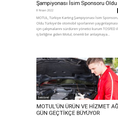
Şampiyonası İsim Sponsoru Oldu
8 Nisan 2022
MOTUL, Türkiye Karting Şampiyonası İsim Sponsor
Oldu Türkiye’de otomobil sporlarının yaygınlaşması
için çalışmalarını sürdüren yönetici kurum TOSFED i
iş birliğine giden Motul, önemli bir anlaşmaya...
Sektörel
MOTUL’ÜN ÜRÜN VE HİZMET AĞ
GÜN GEÇTİKÇE BÜYÜYOR