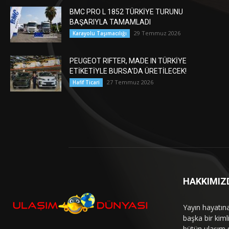
BMC PRO L 1852 TÜRKİYE TURUNU
BAŞARIYLA TAMAMLADI
29 Temmuz 2026
Karayolu Taşımacılığı
PEUGEOT RIFTER, MADE IN TÜRKİYE
ETİKETİYLE BURSA’DA ÜRETİLECEK!
27 Temmuz 2026
Hafif Ticari
HAKKIMIZ
Yayın hayatın
başka bir kim
bütün ulaşım 