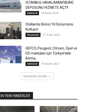
İSTANBUL HAVALİMANI’NDAKİ
DEPOSUNU HİZMETE AÇTI!
19 Nisan 2019
Sektörel
Stellantis Birinci Yıl Dönümünü
Kutluyor
27 Ocak 2022
Otomobil
GEFCO, Peugeot, Citroen, Opel ve
DS markaları için Türkiye’deki
Bitmiş...
19 Kasım 2021
Sektörel
Devamını Göster
EN YENİ HABERLER