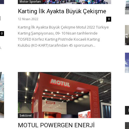
Motor Sporları
Karting İlk Ayakta Büyük Çekişme
M
12 Nisan 2022
0
Karting İlk Ayakta Büyük Çekişme Motul 2022 Türkiye
Karting Şampiyonası, 09- 10 Nisan tarihlerinde
0
TOSFED Körfez Karting Pisti’nde Kocaeli Karting
Kulübü (KO-KART) tarafından 45 sporcunun...
.
Sektörel
MOTUL POWERGEN ENERJİ