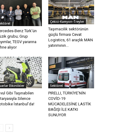
Çekici-Kamyon-Treyler
ektörel
Taşımacılık sektörünün
rcedes-Benz Türk’ün
güçlü firması Cevat
zik grubu; Grup
Logistics, 61 araçlık MAN
yımlar, TEGV yararına
yatırımının...
hne alıyor
uarlar Etkinlikler
Sektörel
vul Gibi Taşınabilen
PIRELLI, TÜRKİYE’NİN
taryasıyla Silence
COVİD-19
tobike İstanbul’da!
MÜCADELESİNE LASTİK
BAĞIŞI İLE KATKI
SUNUYOR