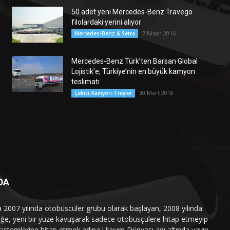
50 adet yeni Mercedes-Benz Travego
filolardaki yerini alıyor
7 Nisan 2016
Mercedes-Benz & Setra
Mercedes-Benz Türk’ten Barsan Global
Lojistik’e, Türkiye’nin en büyük kamyon
teslimatı
30 Mart 2018
Çekici-Kamyon-Treyler
DA
a 2007 yılında otobüscüler grubu olarak başlayan, 2008 yılında
liğe, yeni bir yüze kavuşarak sadece otobüsçülere hitap etmeyip
sistemlerine hitap etmek adına Ulaşım Dünyası adı altında yayın