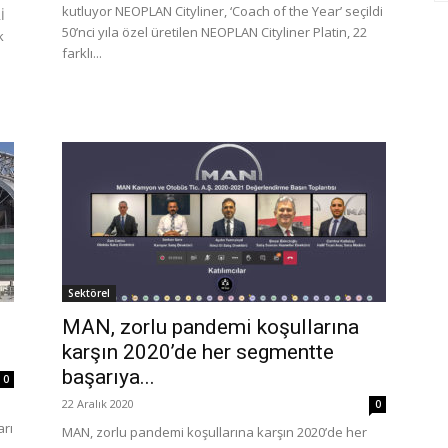
kutluyor NEOPLAN Cityliner, ‘Coach of the Year’ seçildi
İ
50’nci yıla özel üretilen NEOPLAN Cityliner Platin, 22
k
farklı...
Sektörel
MAN, zorlu pandemi koşullarına
karşın 2020’de her segmentte
başarıya...
0
22 Aralık 2020
0
arı
MAN, zorlu pandemi koşullarına karşın 2020’de her