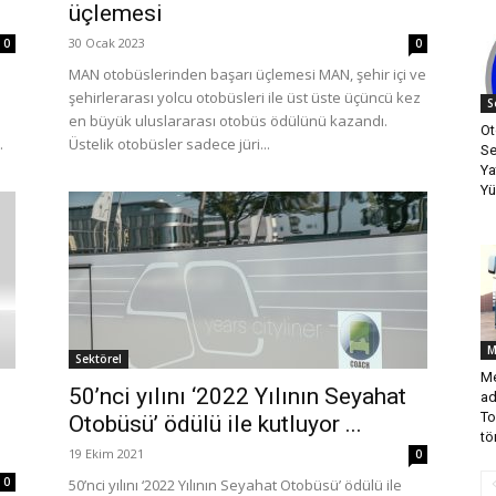
üçlemesi
30 Ocak 2023
0
0
MAN otobüslerinden başarı üçlemesi MAN, şehir içi ve
şehirlerarası yolcu otobüsleri ile üst üste üçüncü kez
S
e
en büyük uluslararası otobüs ödülünü kazandı.
Ot
.
Üstelik otobüsler sadece jüri...
Se
Ya
Yü
M
Sektörel
Me
50’nci yılını ‘2022 Yılının Seyahat
ad
To
Otobüsü’ ödülü ile kutluyor ...
tö
19 Ekim 2021
0
0
50’nci yılını ‘2022 Yılının Seyahat Otobüsü’ ödülü ile