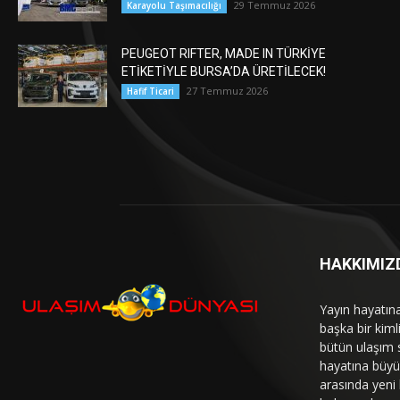
29 Temmuz 2026
Karayolu Taşımacılığı
PEUGEOT RIFTER, MADE IN TÜRKİYE
ETİKETİYLE BURSA’DA ÜRETİLECEK!
27 Temmuz 2026
Hafif Ticari
HAKKIMIZ
Yayın hayatın
başka bir kim
bütün ulaşım 
hayatına büyük
arasında yeni b