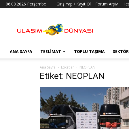
06.08.2026 Perşembe
Giriş Yap / Kayıt Ol
Forum Arşiv
İle
Ulaşım
Dünyası
ANA SAYFA
TESLIMAT
TOPLU TAŞIMA
SEKTÖR
Ana Sayfa
Etiketler
NEOPLAN
Etiket: NEOPLAN