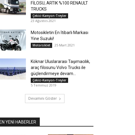
FİLOSU, ARTIK %100 RENAULT
TRUCKS
Çekici-Kamyon-Treyler
23 Ağustos 2021
Motosikletin En İtibarlı Markası
Yine Suzuki!
25 Mart 2021
Motorsiklet
Köknar Uluslararası Taşımacılık,
araç filosunu Volvo Trucks ile
güçlendirmeye devam...
Çekici-Kamyon-Treyler
5 Temmuz 2019
Devamını Göster
EN YENİ HABERLER