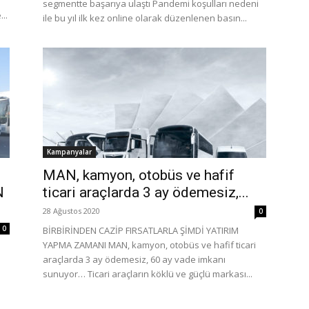
segmentte başarıya ulaştı Pandemi koşulları nedeni
..
ile bu yıl ilk kez online olarak düzenlenen basın...
Kampanyalar
MAN, kamyon, otobüs ve hafif
N
ticari araçlarda 3 ay ödemesiz,...
28 Ağustos 2020
0
0
BİRBİRİNDEN CAZİP FIRSATLARLA ŞİMDİ YATIRIM
YAPMA ZAMANI MAN, kamyon, otobüs ve hafif ticari
araçlarda 3 ay ödemesiz, 60 ay vade imkanı
sunuyor… Ticari araçların köklü ve güçlü markası...