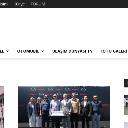
tişim
Künye
FORUM
EL
OTOMOBIL
ULAŞIM DÜNYASI TV
FOTO GALERI