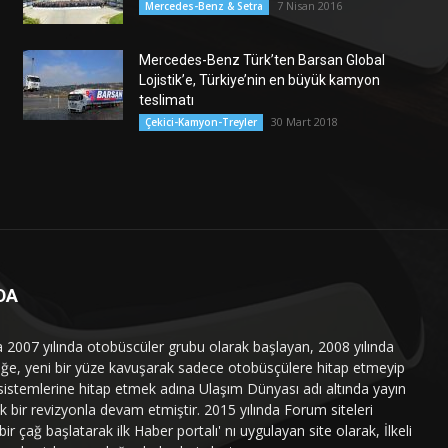
7 Nisan 2016
Mercedes-Benz & Setra
Mercedes-Benz Türk’ten Barsan Global
Lojistik’e, Türkiye’nin en büyük kamyon
teslimatı
30 Mart 2018
Çekici-Kamyon-Treyler
DA
a 2007 yılında otobüscüler grubu olarak başlayan, 2008 yılında
liğe, yeni bir yüze kavuşarak sadece otobüsçülere hitap etmeyip
sistemlerine hitap etmek adına Ulaşım Dünyası adı altında yayın
 bir revizyonla devam etmiştir. 2015 yılında Forum siteleri
ir çağ başlatarak ilk Haber portalı' nı uygulayan site olarak, İlkeli