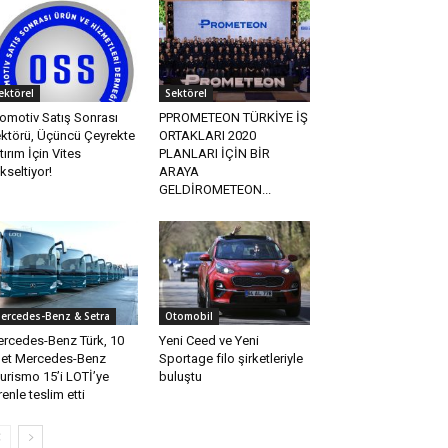
ektörel
Sektörel
omotiv Satış Sonrası
PPROMETEON TÜRKİYE İŞ
ktörü, Üçüncü Çeyrekte
ORTAKLARI 2020
tırım İçin Vites
PLANLARI İÇİN BİR
kseltiyor!
ARAYA
GELDİROMETEON...
ercedes-Benz & Setra
Otomobil
rcedes-Benz Türk, 10
Yeni Ceed ve Yeni
et Mercedes-Benz
Sportage filo şirketleriyle
urismo 15’i LOTİ’ye
buluştu
renle teslim etti