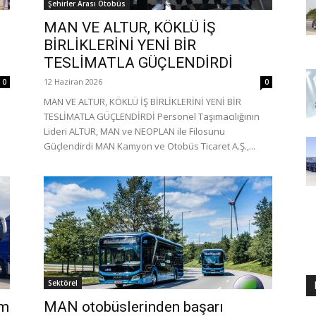
Şehirler Arası Otobüs
MAN VE ALTUR, KÖKLÜ İŞ
BİRLİKLERİNİ YENİ BİR
TESLİMATLA GÜÇLENDİRDİ
12 Haziran 2026
0
0
MAN VE ALTUR, KÖKLÜ İŞ BİRLİKLERİNİ YENİ BİR
TESLİMATLA GÜÇLENDİRDİ Personel Taşımacılığının
Lideri ALTUR, MAN ve NEOPLAN ile Filosunu
Güçlendirdi MAN Kamyon ve Otobüs Ticaret A.Ş.,...
Sektörel
am
MAN otobüslerinden başarı