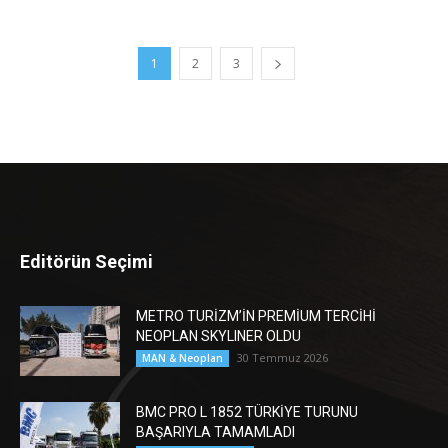
1
2
3
Editörün Seçimi
METRO TURİZM’İN PREMİUM TERCİHİ
NEOPLAN SKYLINER OLDU
30 Temmuz 2026
MAN & Neoplan
BMC PRO L 1852 TÜRKİYE TURUNU
BAŞARIYLA TAMAMLADI