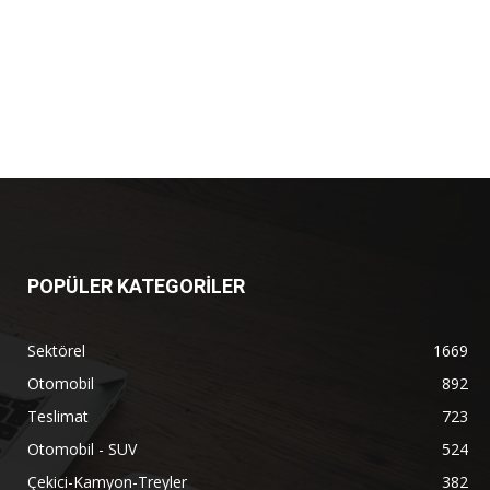
POPÜLER KATEGORİLER
Sektörel
1669
Otomobil
892
Teslimat
723
Otomobil - SUV
524
Çekici-Kamyon-Treyler
382