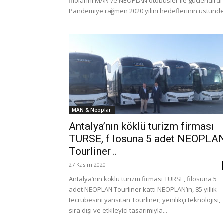
filolarını MAN ve NEOPLAN otobüsler ile güçlendirdi
Pandemiye rağmen 2020 yılını hedeflerinin üstünde.
MAN & Neoplan
Antalya’nın köklü turizm firması
TURSE, filosuna 5 adet NEOPLA
Tourliner...
27 Kasım 2020
Antalya’nın köklü turizm firması TURSE, filosuna 5
adet NEOPLAN Tourliner kattı NEOPLAN’ın, 85 yıllık
tecrübesini yansıtan Tourliner; yenilikçi teknolojisi,
sıra dışı ve etkileyici tasarımıyla...