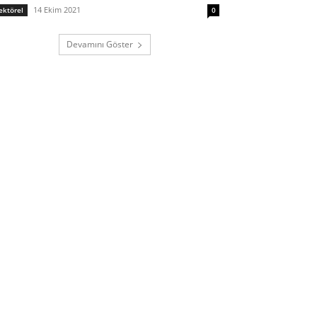
14 Ekim 2021
ektörel
0
Devamını Göster