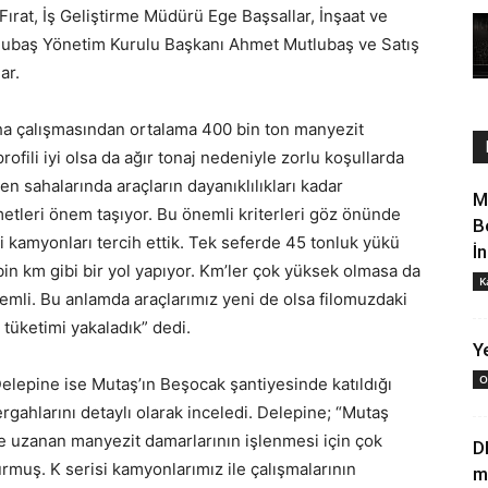
ırat, İş Geliştirme Müdürü Ege Başsallar, İnşaat ve
tlubaş Yönetim Kurulu Başkanı Ahmet Mutlubaş ve Satış
ar.
aha çalışmasından ortalama 400 bin ton manyezit
rofili iyi olsa da ağır tonaj nedeniyle zorlu koşullarda
en sahalarında araçların dayanıklılıkları kadar
M
izmetleri önem taşıyor. Bu önemli kriterleri göz önünde
B
kamyonları tercih ettik. Tek seferde 45 tonluk yükü
İ
bin km gibi bir yol yapıyor. Km’ler çok yüksek olmasa da
K
önemli. Bu anlamda araçlarımız yeni de olsa filomuzdaki
t tüketimi yakaladık” dedi.
Ye
O
lepine ise Mutaş’ın Beşocak şantiyesinde katıldığı
rgahlarını detaylı olarak inceledi. Delepine; “Mutaş
e uzanan manyezit damarlarının işlenmesi için çok
D
urmuş. K serisi kamyonlarımız ile çalışmalarının
m