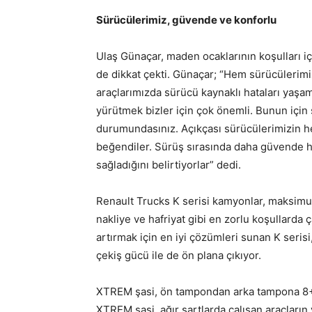
Sürücülerimiz, güvende ve konforlu
Ulaş Günaçar, maden ocaklarının koşulları i
de dikkat çekti. Günaçar; “Hem sürücülerim
araçlarımızda sürücü kaynaklı hataları yaşa
yürütmek bizler için çok önemli. Bunun için
durumundasınız. Açıkçası sürücülerimizin h
beğendiler. Sürüş sırasında daha güvende his
sağladığını belirtiyorlar” dedi.
Renault Trucks K serisi kamyonlar, maksimum 
nakliye ve hafriyat gibi en zorlu koşullarda ç
artırmak için en iyi çözümleri sunan K serisi
çekiş gücü ile de ön plana çıkıyor.
XTREM şasi, ön tampondan arka tampona 8+5
XTREM şasi, ağır şartlarda çalışan araçların