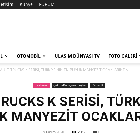
İletişim
Künye
FORUM
EL
OTOMOBIL
ULAŞIM DÜNYASI TV
FOTO GALERI
AULT TRUCKS K SERİSİ, TÜRKİYE’NİN EN BÜYÜK MANYEZİT OCAKLARINDA
Teslimat
Çekici-Kamyon-Treyler
Renault
RUCKS K SERİSİ, TÜRK
K MANYEZİT OCAKLA
19 Kasım 2020
2032
0