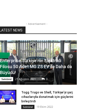
- Advertisement -
LATEST NEWS
Enterprise Türkiye’nin Elektrikli
Filosu 50 Adet MG ZS EV ile Daha da
Büyüdü!
21 Ağustos 2021
0
Sektörel
Togg Trugo ve Shell, Türkiye’yi şarj
cihazlarıyla donatmak için güçlerini
birleştirdi
19 Ekim 2022
Sektörel