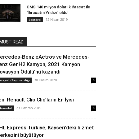
CMS 140 milyon dolarlık ihracat ile
‘İhracatın Yıldızı’ oldu!
12 Nisan 2019
Sektörel
MUST READ
ercedes-Benz eActros ve Mercedes-
enz GenH2 Kamyon, 2021 Kamyon
novasyon Ödülü’nü kazandı
30 Kasım 2020
arayolu Taşımacılığı
0
ni Renault Clio Clio’ların En İyisi
23 Haziran 2019
tomobil
0
HL Express Türkiye, Kayseri’deki hizmet
erkezini büyütüyor