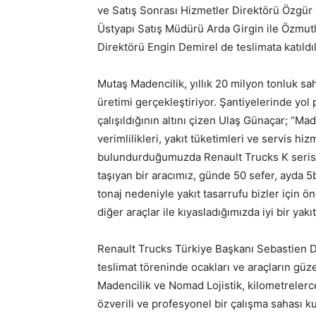
ve Satış Sonrası Hizmetler Direktörü Özgür F
Üstyapı Satış Müdürü Arda Girgin ile Özmu
Direktörü Engin Demirel de teslimata katıldıl
Mutaş Madencilik, yıllık 20 milyon tonluk s
üretimi gerçekleştiriyor. Şantiyelerinde yol p
çalışıldığının altını çizen Ulaş Günaçar; “Mad
verimlilikleri, yakıt tüketimleri ve servis h
bulundurduğumuzda Renault Trucks K serisi 
taşıyan bir aracımız, günde 50 sefer, ayda 5
tonaj nedeniyle yakıt tasarrufu bizler için 
diğer araçlar ile kıyasladığımızda iyi bir yakı
Renault Trucks Türkiye Başkanı Sebastien De
teslimat töreninde ocakları ve araçların güze
Madencilik ve Nomad Lojistik, kilometrelerc
özverili ve profesyonel bir çalışma sahası k