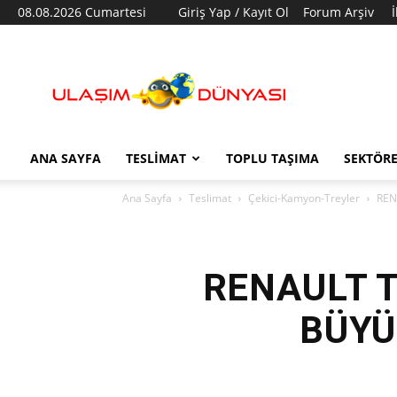
08.08.2026 Cumartesi
Giriş Yap / Kayıt Ol
Forum Arşiv
Ulaşım
Dünyası
ANA SAYFA
TESLIMAT
TOPLU TAŞIMA
SEKTÖR
Ana Sayfa
Teslimat
Çekici-Kamyon-Treyler
REN
RENAULT T
BÜYÜ