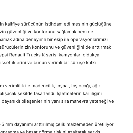
çin kalifiye sürücünün istihdam edilmesinin güçlüğüne
izin güvenliği ve konforunu sağlamak hem de
mamak adına deneyimli bir ekip ile operasyonlarımızı
 sürücülerinizin konforunu ve güvenliğini de arttırmak
epsi Renault Trucks K serisi kamyonları oldukça
settiklerini ve bunun verimli bir sürüşe katkı
verimlilik ile madencilik, inşaat, taş ocağı, ağır
alışacak şekilde tasarlandı. İşletmelerin karlılığını
, dayanıklı bileşenlerinin yanı sıra manevra yeteneği ve
 mm dayanımı arttırılmış çelik malzemeden üretiliyor.
 yıpranma ve hasar görme riskini azaltarak servis