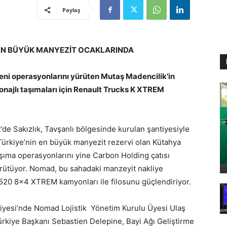
Paylaş
N EN BÜYÜK MANYEZİT OCAKLARINDA
i operasyonlarını yürüten Mutaş Madencilik’in
tonajlı taşımaları için Renault Trucks
K XTREM
’de Sakızlık, Tavşanlı bölgesinde kurulan şantiyesiyle
 Türkiye’nin en büyük manyezit rezervi olan Kütahya
şıma operasyonlarını yine Carbon Holding çatısı
yürütüyor. Nomad, bu sahadaki manzeyit nakliye
K520 8×4 XTREM kamyonları ile filosunu güçlendiriyor.
tiyesi’nde Nomad Lojistik Yönetim Kurulu Üyesi Ulaş
ürkiye Başkanı Sebastien Delepine, Bayi Ağı Geliştirme