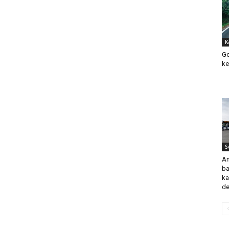
K
Go
ke
S
An
ba
ka
de