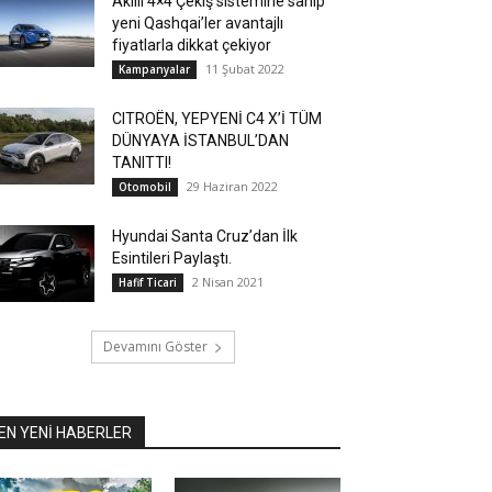
Akıllı 4×4 Çekiş sistemine sahip
yeni Qashqai’ler avantajlı
fiyatlarla dikkat çekiyor
11 Şubat 2022
Kampanyalar
CITROËN, YEPYENİ C4 X’İ TÜM
DÜNYAYA İSTANBUL’DAN
TANITTI!
29 Haziran 2022
Otomobil
Hyundai Santa Cruz’dan İlk
Esintileri Paylaştı.
2 Nisan 2021
Hafif Ticari
Devamını Göster
EN YENİ HABERLER