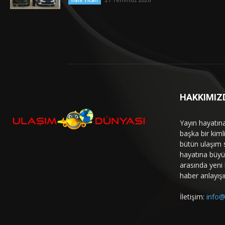
Hafif Ticari
HAKKIMIZ
Yayın hayatın
başka bir kim
bütün ulaşım 
hayatına büyük
arasında yeni b
haber anlayışı
İletişim:
info@