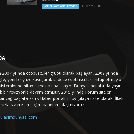
30 Mart 2018
Çekici-Kamyon-Treyler
DA
a 2007 yılında otobüscüler grubu olarak başlayan, 2008 yılında
liğe, yeni bir yüze kavuşarak sadece otobüsçülere hitap etmeyip
sistemlerine hitap etmek adına Ulaşım Dünyası adı altında yayın
 bir revizyonla devam etmiştir. 2015 yılında Forum siteleri
ir çağ başlatarak ilk Haber portalı' nı uygulayan site olarak, İlkeli
mızla sizlere en doğru haberleri ulaştırıyoruz.
ulasimdunyasi.com