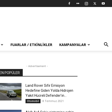
FUARLAR / ETKINLIKLER
KAMPANYALAR
- Advertisement -
EN POPÜLER
Land Rover Sıfır Emisyon
Hedefine Giden Yolda Hidrojen
Yakıt Hücreli Defender’ın...
8 Temmuz 2021
Otomobil