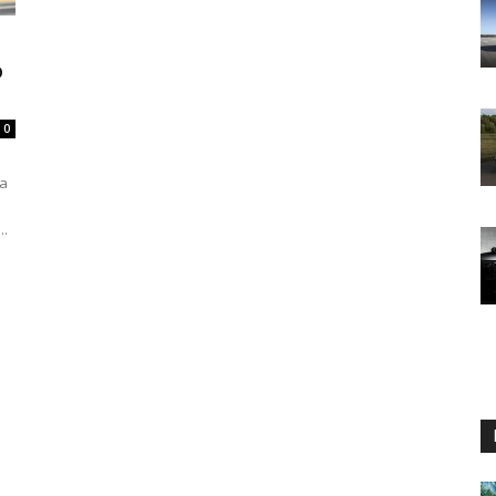
o
0
ya
..