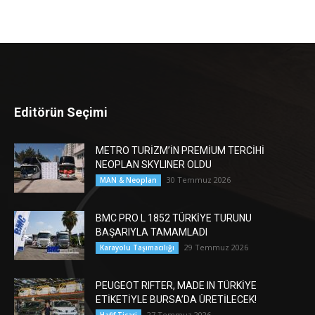
Editörün Seçimi
METRO TURİZM’İN PREMİUM TERCİHİ
NEOPLAN SKYLINER OLDU
30 Temmuz 2026
MAN & Neoplan
BMC PRO L 1852 TÜRKİYE TURUNU
BAŞARIYLA TAMAMLADI
29 Temmuz 2026
Karayolu Taşımacılığı
PEUGEOT RIFTER, MADE IN TÜRKİYE
ETİKETİYLE BURSA’DA ÜRETİLECEK!
27 Temmuz 2026