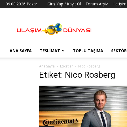
09.08.2026 Pazar
Giriş Yap / Kayıt Ol
Forum Arşiv
İletişim
Ulaşım
Dünyası
ANA SAYFA
TESLIMAT
TOPLU TAŞIMA
SEKTÖR
Ana Sayfa
Etiketler
Nico Rosberg
Etiket: Nico Rosberg