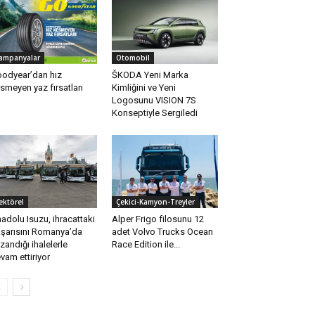
ampanyalar
Otomobil
odyear’dan hız
ŠKODA Yeni Marka
smeyen yaz fırsatları
Kimliğini ve Yeni
Logosunu VISION 7S
Konseptiyle Sergiledi
ektörel
Çekici-Kamyon-Treyler
adolu Isuzu, ihracattaki
Alper Frigo filosunu 12
şarısını Romanya’da
adet Volvo Trucks Ocean
zandığı ihalelerle
Race Edition ile...
vam ettiriyor