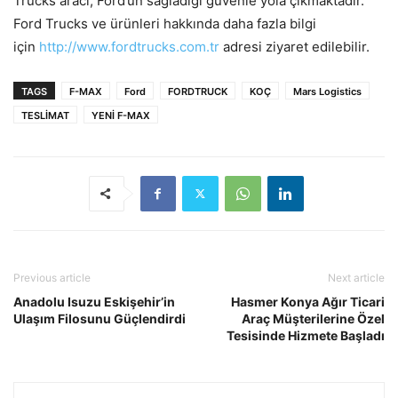
Trucks aracı, Ford’un sağladığı güvenle yola çıkmaktadır.
Ford Trucks ve ürünleri hakkında daha fazla bilgi
için
http://www.fordtrucks.com.tr
adresi ziyaret edilebilir.
TAGS
F-MAX
Ford
FORDTRUCK
KOÇ
Mars Logistics
TESLİMAT
YENİ F-MAX
Previous article
Next article
Anadolu Isuzu Eskişehir’in
Hasmer Konya Ağır Ticari
Ulaşım Filosunu Güçlendirdi
Araç Müşterilerine Özel
Tesisinde Hizmete Başladı