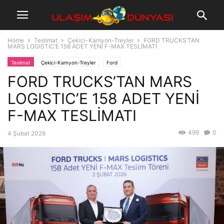
Home
Teslimat
Çekici-Kamyon-Treyler
FORD TRUCKS’TAN
MARS LOGISTIC’E 158 ADET YENİ F-MAX TESLİMATI
Teslimat
Çekici-Kamyon-Treyler
Ford
FORD TRUCKS’TAN MARS
LOGISTIC’E 158 ADET YENİ
F-MAX TESLİMATI
499
0
4 Şubat 2026