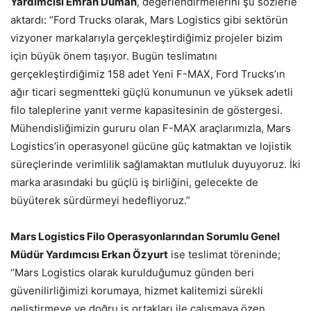
Yardımcısı Emrah Duman
, değerlendirmelerini şu sözlerle
aktardı: “Ford Trucks olarak, Mars Logistics gibi sektörün
vizyoner markalarıyla gerçekleştirdiğimiz projeler bizim
için büyük önem taşıyor. Bugün teslimatını
gerçekleştirdiğimiz 158 adet Yeni F-MAX, Ford Trucks’ın
ağır ticari segmentteki güçlü konumunun ve yüksek adetli
filo taleplerine yanıt verme kapasitesinin de göstergesi.
Mühendisliğimizin gururu olan F-MAX araçlarımızla, Mars
Logistics’in operasyonel gücüne güç katmaktan ve lojistik
süreçlerinde verimlilik sağlamaktan mutluluk duyuyoruz. İki
marka arasındaki bu güçlü iş birliğini, gelecekte de
büyüterek sürdürmeyi hedefliyoruz.”
Mars Logistics Filo Operasyonlarından Sorumlu Genel
Müdür Yardımcısı Erkan Özyurt
ise teslimat töreninde;
‘’Mars Logistics olarak kurulduğumuz günden beri
güvenilirliğimizi korumaya, hizmet kalitemizi sürekli
geliştirmeye ve doğru iş ortakları ile çalışmaya özen