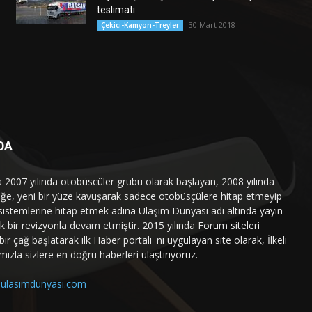
teslimatı
30 Mart 2018
Çekici-Kamyon-Treyler
DA
a 2007 yılında otobüscüler grubu olarak başlayan, 2008 yılında
liğe, yeni bir yüze kavuşarak sadece otobüsçülere hitap etmeyip
sistemlerine hitap etmek adına Ulaşım Dünyası adı altında yayın
 bir revizyonla devam etmiştir. 2015 yılında Forum siteleri
ir çağ başlatarak ilk Haber portalı' nı uygulayan site olarak, İlkeli
mızla sizlere en doğru haberleri ulaştırıyoruz.
ulasimdunyasi.com