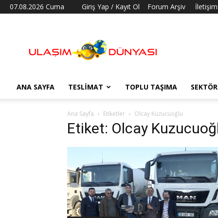
07.08.2026 Cuma
Giriş Yap / Kayıt Ol
Forum Arşiv
İletişim
Ulaşım
Dünyası
ANA SAYFA
TESLIMAT
TOPLU TAŞIMA
SEKTÖR
Ana Sayfa
Etiketler
Olcay Kuzucuoğlu
Etiket: Olcay Kuzucuoğ