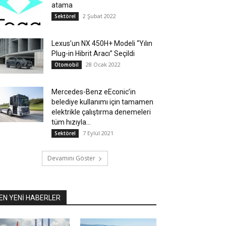
atama
2 Şubat 2022
Sektörel
Lexus’un NX 450H+ Modeli “Yılın
Plug-in Hibrit Aracı” Seçildi
28 Ocak 2022
Otomobil
Mercedes-Benz eEconic’in
belediye kullanımı için tamamen
elektrikle çalıştırma denemeleri
tüm hızıyla...
7 Eylül 2021
Sektörel
Devamını Göster
EN YENİ HABERLER