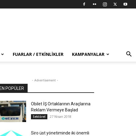
FUARLAR / ETKINLIKLER
KAMPANYALAR
- Advertisement -
EN POPÜLER
Obilet İŞ Ortaklarının Araçlarına
Reklam Vermeye Başlad
27 Nisan 2018
Sektörel
Siro üst yönetiminde iki önemli