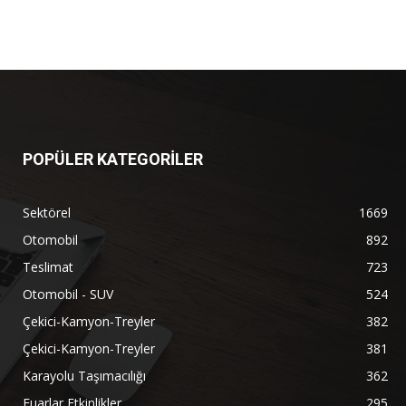
POPÜLER KATEGORİLER
Sektörel
1669
Otomobil
892
Teslimat
723
Otomobil - SUV
524
Çekici-Kamyon-Treyler
382
Çekici-Kamyon-Treyler
381
Karayolu Taşımacılığı
362
Fuarlar Etkinlikler
295