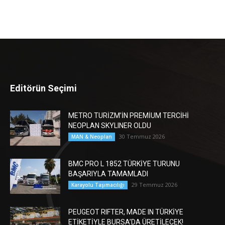
Editörün Seçimi
METRO TURİZM’İN PREMİUM TERCİHİ
NEOPLAN SKYLINER OLDU
30 Temmuz 2026
MAN & Neoplan
BMC PRO L 1852 TÜRKİYE TURUNU
BAŞARIYLA TAMAMLADI
29 Temmuz 2026
Karayolu Taşımacılığı
PEUGEOT RIFTER, MADE IN TÜRKİYE
ETİKETİYLE BURSA’DA ÜRETİLECEK!