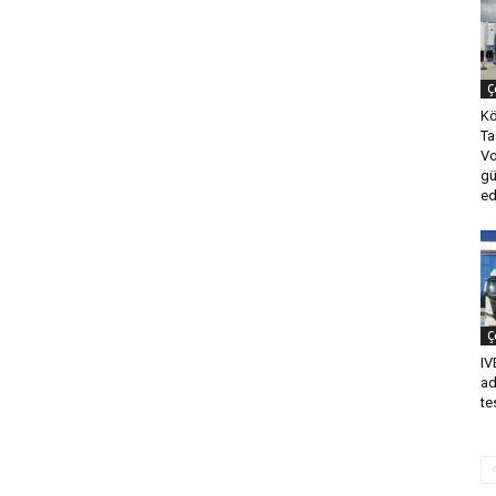
Ç
Kö
Ta
Vo
gü
ed
Ç
IV
ad
te