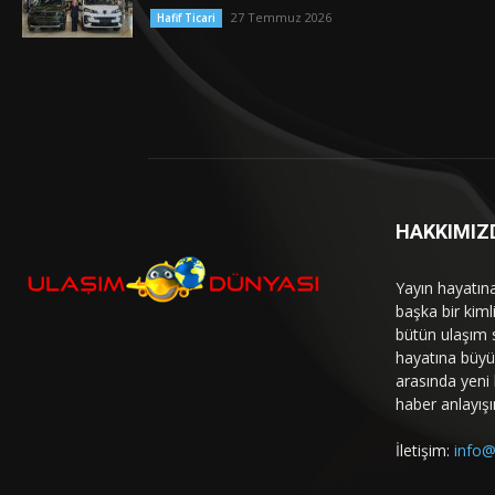
27 Temmuz 2026
Hafif Ticari
HAKKIMIZ
Yayın hayatın
başka bir kim
bütün ulaşım 
hayatına büyük
arasında yeni b
haber anlayışı
İletişim:
info@