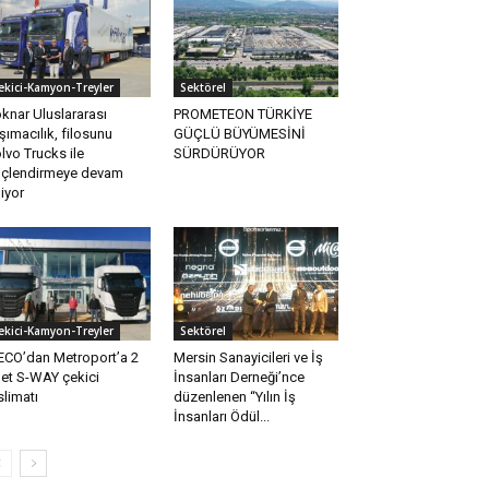
ekici-Kamyon-Treyler
Sektörel
knar Uluslararası
PROMETEON TÜRKİYE
şımacılık, filosunu
GÜÇLÜ BÜYÜMESİNİ
lvo Trucks ile
SÜRDÜRÜYOR
çlendirmeye devam
iyor
ekici-Kamyon-Treyler
Sektörel
ECO’dan Metroport’a 2
Mersin Sanayicileri ve İş
et S-WAY çekici
İnsanları Derneği’nce
slimatı
düzenlenen “Yılın İş
İnsanları Ödül...