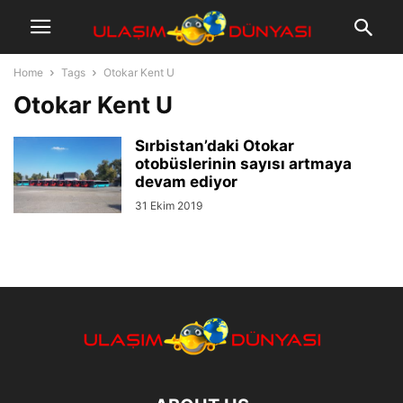
Home
Tags
Otokar Kent U
Otokar Kent U
Sırbistan’daki Otokar
otobüslerinin sayısı artmaya
devam ediyor
31 Ekim 2019