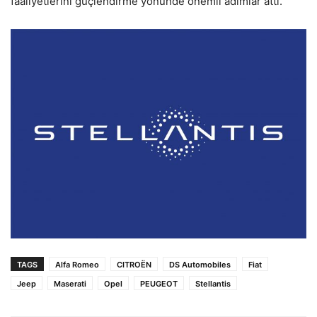
faaliyetlerini güçlendirme yönünde önemli adımlar attı.
TAGS
Alfa Romeo
CITROËN
DS Automobiles
Fiat
Jeep
Maserati
Opel
PEUGEOT
Stellantis