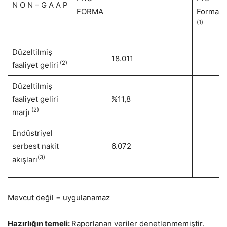
N O N – G A A P
FORMA
Forma
(1)
Düzeltilmiş
18.011
(2)
faaliyet geliri
Düzeltilmiş
faaliyet geliri
%11,8
(2)
marjı
Endüstriyel
serbest nakit
6.072
(3)
akışları
Mevcut değil = uygulanamaz
Hazırlığın temeli:
Raporlanan veriler denetlenmemiştir.