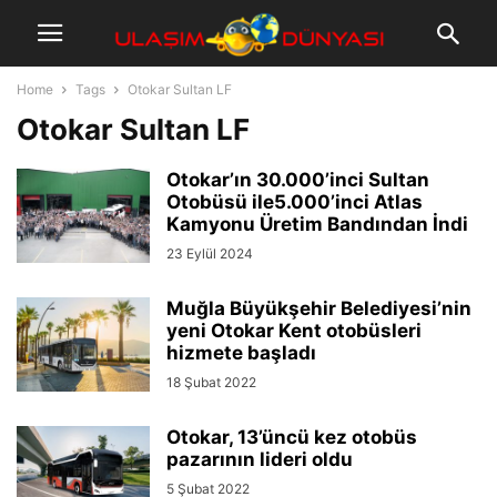
Home
Tags
Otokar Sultan LF
Otokar Sultan LF
Otokar’ın 30.000’inci Sultan
Otobüsü ile5.000’inci Atlas
Kamyonu Üretim Bandından İndi
23 Eylül 2024
Muğla Büyükşehir Belediyesi’nin
yeni Otokar Kent otobüsleri
hizmete başladı
18 Şubat 2022
Otokar, 13’üncü kez otobüs
pazarının lideri oldu
5 Şubat 2022