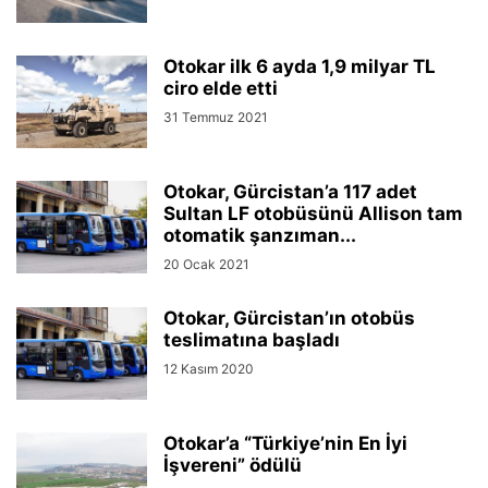
Otokar ilk 6 ayda 1,9 milyar TL
ciro elde etti
31 Temmuz 2021
Otokar, Gürcistan’a 117 adet
Sultan LF otobüsünü Allison tam
otomatik şanzıman...
20 Ocak 2021
Otokar, Gürcistan’ın otobüs
teslimatına başladı
12 Kasım 2020
Otokar’a “Türkiye’nin En İyi
İşvereni” ödülü