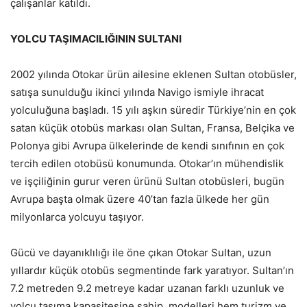
çalışanlar katıldı.
YOLCU TAŞIMACILIĞININ SULTANI
2002 yılında Otokar ürün ailesine eklenen Sultan otobüsler,
satışa sunulduğu ikinci yılında Navigo ismiyle ihracat
yolculuğuna başladı. 15 yılı aşkın süredir Türkiye’nin en çok
satan küçük otobüs markası olan Sultan, Fransa, Belçika ve
Polonya gibi Avrupa ülkelerinde de kendi sınıfının en çok
tercih edilen otobüsü konumunda. Otokar’ın mühendislik
ve işçiliğinin gurur veren ürünü Sultan otobüsleri, bugün
Avrupa başta olmak üzere 40’tan fazla ülkede her gün
milyonlarca yolcuyu taşıyor.
Gücü ve dayanıklılığı ile öne çıkan Otokar Sultan, uzun
yıllardır küçük otobüs segmentinde fark yaratıyor. Sultan’ın
7.2 metreden 9.2 metreye kadar uzanan farklı uzunluk ve
yolcu taşıma kapasitesine sahip modelleri hem turizm ve