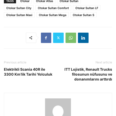
TAGS
Otokar
Otokar Atlas
Otokar Sultan
Otokar Sultan City
Otokar Sultan Comfort
Otokar Sultan LF
Otokar Sultan Maxi
Otokar Sultan Mega
Otokar Sultan S
Previous article
Next article
Elektrikli Scania 40R ile
ITT Lojistik, Renault Trucks
3300 Km’lik Tarihi Yolculuk
filosunun nüfusunu ve
donanımlarını arttırdı