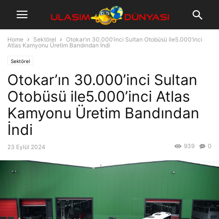
Home
Sektörel
Otokar’ın 30.000’inci Sultan Otobüsü ile5.000’inci
Atlas Kamyonu Üretim Bandından İndi
Sektörel
Otokar’ın 30.000’inci Sultan
Otobüsü ile5.000’inci Atlas
Kamyonu Üretim Bandından
İndi
939
0
23 Eylül 2024