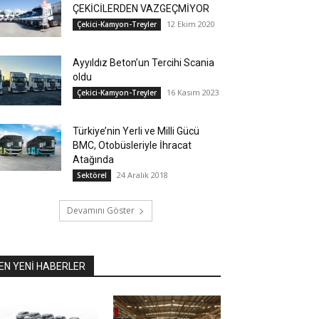
ÇEKİCİLERDEN VAZGEÇMİYOR
12 Ekim 2020
Çekici-Kamyon-Treyler
Ayyıldız Beton’un Tercihi Scania
oldu
16 Kasım 2023
Çekici-Kamyon-Treyler
Türkiye’nin Yerli ve Milli Gücü
BMC, Otobüsleriyle İhracat
Atağında
24 Aralık 2018
Sektörel
Devamını Göster
EN YENİ HABERLER