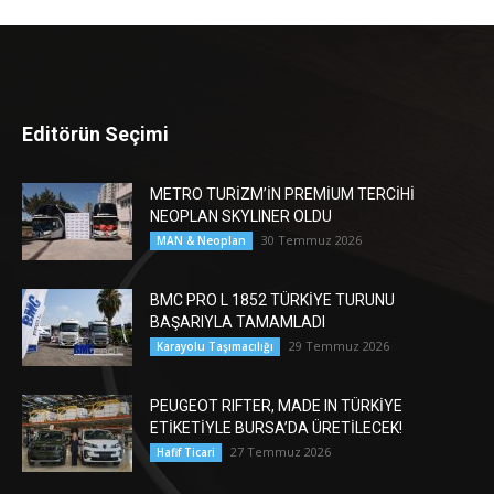
Editörün Seçimi
METRO TURİZM’İN PREMİUM TERCİHİ
NEOPLAN SKYLINER OLDU
30 Temmuz 2026
MAN & Neoplan
BMC PRO L 1852 TÜRKİYE TURUNU
BAŞARIYLA TAMAMLADI
29 Temmuz 2026
Karayolu Taşımacılığı
PEUGEOT RIFTER, MADE IN TÜRKİYE
ETİKETİYLE BURSA’DA ÜRETİLECEK!
27 Temmuz 2026
Hafif Ticari