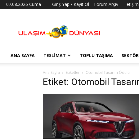
07.08.2026 Cuma
Giriş Yap / Kayıt Ol
Forum Arşiv
İletişim
Ulaşım
Dünyası
ANA SAYFA
TESLIMAT
TOPLU TAŞIMA
SEKTÖR
Ana Sayfa
Etiketler
Otomobil Tasarım Ödülü
Etiket: Otomobil Tasar