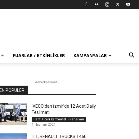
FUARLAR / ETKINLIKLER
KAMPANYALAR
- Advertisement -
EN POPÜLER
IVECO’dan İzmir’de 12 Adet Daily
Teslimatı
Hafif Ticari Kamyonet - Panelvan
1 Haziran 2021
ITT, RENAULT TRUCKS T460