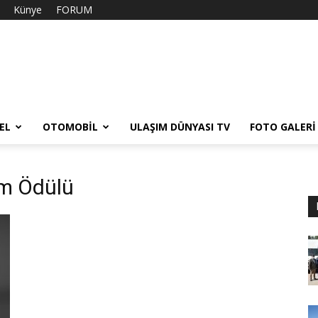
Künye
FORUM
EL
OTOMOBIL
ULAŞIM DÜNYASI TV
FOTO GALERI
ım Ödülü