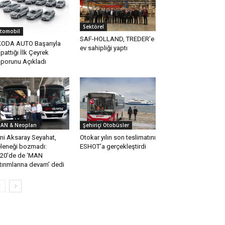
Sektörel
tomobil
SAF-HOLLAND, TREDER’e
ODA AUTO Başarıyla
ev sahipliği yaptı
pattığı İlk Çeyrek
porunu Açıkladı
AN & Neoplan
Şehiriçi Otobüsler
ni Aksaray Seyahat,
Otokar yılın son teslimatını
leneği bozmadı:
ESHOT’a gerçekleştirdi
20’de de ‘MAN
tırımlarına devam’ dedi