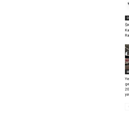
O
ŠK
Ka
Ra
M
Ye
ge
20
ya