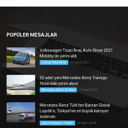
POPÜLER MESAJLAR
Volkswagen Ticari Araç Auto Show 2021
Mobility’de yerini aldı
13 Eylül 2021
Fuarlar Etkinlikler
50 adet yeni Mercedes-Benz Travego
filolardaki yerini alıyor
7 Nisan 2016
Mercedes-Benz & Setra
Mercedes-Benz Türk’ten Barsan Global
Lojistik’e, Türkiye’nin en büyük kamyon
teslimatı
30 Mart 2018
Çekici-Kamyon-Treyler