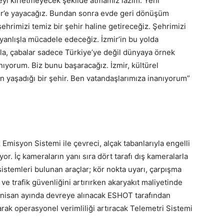
reyi kirletmeyecek şekilde atmamız lazım. Yeni
mir’e yayacağız. Bundan sonra evde geri dönüşüm
 şehrimizi temiz bir şehir haline getireceğiz. Şehrimizi
ü yanlışla mücadele edeceğiz. İzmir’in bu yolda
rla, çabalar sadece Türkiye’ye değil dünyaya örnek
anıyorum. Biz bunu başaracağız. İzmir, kültürel
n yaşadığı bir şehir. Ben vatandaşlarımıza inanıyorum”
Emisyon Sistemi ile çevreci, alçak tabanlarıyla engelli
yor. İç kameraların yanı sıra dört tarafı dış kameralarla
sistemleri bulunan araçlar; kör nokta uyarı, çarpışma
 ve trafik güvenliğini artırırken akaryakıt maliyetinde
 nisan ayında devreye alınacak ESHOT tarafından
ayarak operasyonel verimliliği artıracak Telemetri Sistemi