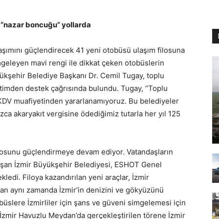
i “nazar boncuğu” yollarda
laşımını güçlendirecek 41 yeni otobüsü ulaşım filosuna
imgeleyen mavi rengi ile dikkat çeken otobüslerin
kşehir Belediye Başkanı Dr. Cemil Tugay, toplu
netimden destek çağrısında bulundu. Tugay, “Toplu
DV muafiyetinden yararlanamıyoruz. Bu belediyeler
ızca akaryakıt vergisine ödediğimiz tutarla her yıl 125
filosunu güçlendirmeye devam ediyor. Vatandaşların
alışan İzmir Büyükşehir Belediyesi, ESHOT Genel
edi. Filoya kazandırılan yeni araçlar, İzmir
lan aynı zamanda İzmir’in denizini ve gökyüzünü
üslere İzmirliler için şans ve güveni simgelemesi için
 İzmir Havuzlu Meydan’da gerçekleştirilen törene İzmir