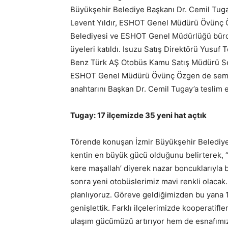
Büyükşehir Belediye Başkanı Dr. Cemil Tugay
Levent Yıldır, ESHOT Genel Müdürü Övünç Öz
Belediyesi ve ESHOT Genel Müdürlüğü bürokra
üyeleri katıldı. Isuzu Satış Direktörü Yusu
Benz Türk AŞ Otobüs Kamu Satış Müdürü Sel
ESHOT Genel Müdürü Övünç Özgen de sembol
anahtarını Başkan Dr. Cemil Tugay’a teslim et
Tugay: 17 ilçemizde 35 yeni hat açtık
Törende konuşan İzmir Büyükşehir Belediye
kentin en büyük gücü olduğunu belirterek, “
kere maşallah’ diyerek nazar boncuklarıyla 
sonra yeni otobüslerimiz mavi renkli olacak.
planlıyoruz. Göreve geldiğimizden bu yana 1
genişlettik. Farklı ilçelerimizde kooperatifl
ulaşım gücümüzü artırıyor hem de esnafımız