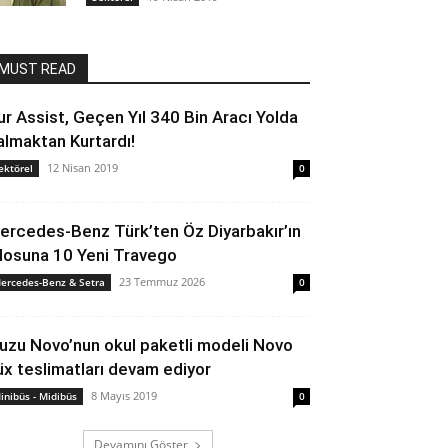
MUST READ
ur Assist, Geçen Yıl 340 Bin Aracı Yolda
almaktan Kurtardı!
12 Nisan 2019
ektörel
0
ercedes-Benz Türk’ten Öz Diyarbakır’ın
ilosuna 10 Yeni Travego
23 Temmuz 2026
ercedes-Benz & Setra
0
suzu Novo’nun okul paketli modeli Novo
üx teslimatları devam ediyor
8 Mayıs 2019
inibüs - Midibüs
0
Devamını Göster