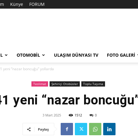
şim
Künye
FORUM
EL
OTOMOBIL
ULAŞIM DÜNYASI TV
FOTO GALERI
41 yeni “nazar boncuğu” yollarda
Teslimat
Şehiriçi Otobüsler
Toplu Taşıma
 41 yeni “nazar boncuğu”
3 Mart 2025
1512
0
Paylaş