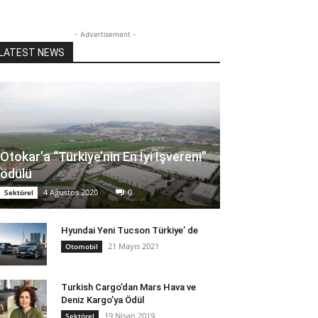
- Advertisement -
LATEST NEWS
Otokar’a “Türkiye’nin En İyi İşvereni”
ödülü
4 Ağustos 2020
0
Sektörel
Hyundai Yeni Tucson Türkiye’ de
21 Mayıs 2021
Otomobil
Turkish Cargo’dan Mars Hava ve
Deniz Kargo’ya Ödül
19 Nisan 2019
Sektörel