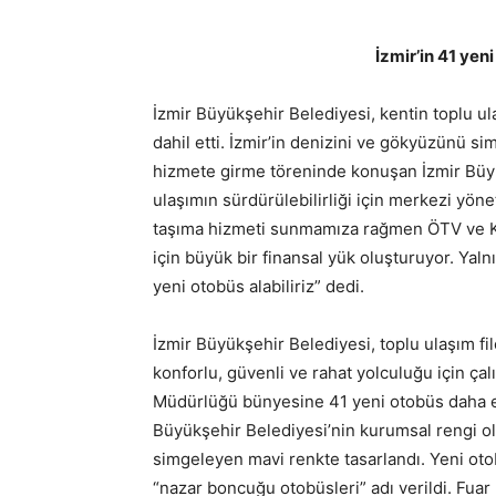
İzmir’in 41 yen
İzmir Büyükşehir Belediyesi, kentin toplu u
dahil etti. İzmir’in denizini ve gökyüzünü s
hizmete girme töreninde konuşan İzmir Büyü
ulaşımın sürdürülebilirliği için merkezi yö
taşıma hizmeti sunmamıza rağmen ÖTV ve K
için büyük bir finansal yük oluşturuyor. Yaln
yeni otobüs alabiliriz” dedi.
İzmir Büyükşehir Belediyesi, toplu ulaşım 
konforlu, güvenli ve rahat yolculuğu için ç
Müdürlüğü bünyesine 41 yeni otobüs daha ekl
Büyükşehir Belediyesi’nin kurumsal rengi o
simgeleyen mavi renkte tasarlandı. Yeni otob
“nazar boncuğu otobüsleri” adı verildi. Fuar