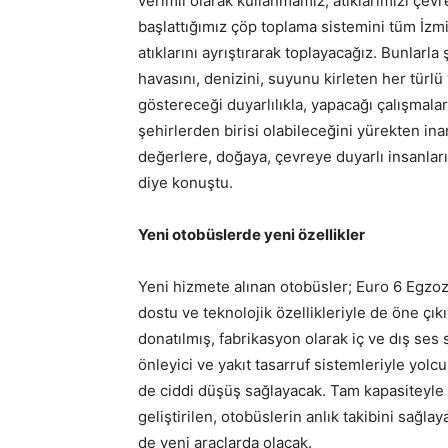
verimli olarak kullanmamız, atıklarımızı çev
başlattığımız çöp toplama sistemini tüm İz
atıklarını ayrıştırarak toplayacağız. Bunlarla
havasını, denizini, suyunu kirleten her türl
göstereceği duyarlılıkla, yapacağı çalışmala
şehirlerden birisi olabileceğini yürekten in
değerlere, doğaya, çevreye duyarlı insanları
diye konuştu.
Yeni otobüslerde yeni özellikler
Yeni hizmete alınan otobüsler; Euro 6 Egzoz 
dostu ve teknolojik özellikleriyle de öne çıkı
donatılmış, fabrikasyon olarak iç ve dış ses 
önleyici ve yakıt tasarruf sistemleriyle yolcu
de ciddi düşüş sağlayacak. Tam kapasiteyle
geliştirilen, otobüslerin anlık takibini sağl
de yeni araçlarda olacak.