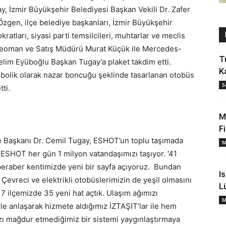
, İzmir Büyükşehir Belediyesi Başkan Vekili Dr. Zafer
gen, ilçe belediye başkanları, İzmir Büyükşehir
tları, siyasi parti temsilcileri, muhtarlar ve meclis
f Teoman ve Satış Müdürü Murat Küçük ile Mercedes-
T
im Eyüboğlu Başkan Tugay’a plaket takdim etti.
K
ik olarak nazar boncuğu şeklinde tasarlanan otobüs
S
ti.
M
F
 Başkanı Dr. Cemil Tugay, ESHOT’un toplu taşımada
M
ESHOT her gün 1 milyon vatandaşımızı taşıyor. ‘41
beraber kentimizde yeni bir sayfa açıyoruz. Bundan
I
 Çevreci ve elektrikli otobüslerimizin de yeşil olmasını
L
7 ilçemizde 35 yeni hat açtık. Ulaşım ağımızı
M
erle anlaşarak hizmete aldığımız İZTAŞIT’lar ile hem
ı mağdur etmediğimiz bir sistemi yaygınlaştırmaya