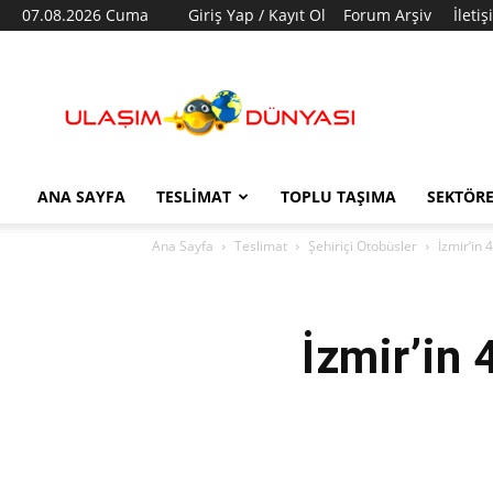
07.08.2026 Cuma
Giriş Yap / Kayıt Ol
Forum Arşiv
İleti
Ulaşım
Dünyası
ANA SAYFA
TESLIMAT
TOPLU TAŞIMA
SEKTÖR
Ana Sayfa
Teslimat
Şehiriçi Otobüsler
İzmir’in 
İzmir’in