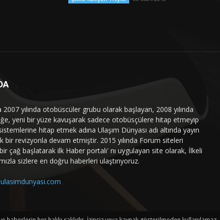
DA
a 2007 yılında otobüscüler grubu olarak başlayan, 2008 yılında
liğe, yeni bir yüze kavuşarak sadece otobüsçülere hitap etmeyip
sistemlerine hitap etmek adına Ulaşım Dünyası adı altında yayın
 bir revizyonla devam etmiştir. 2015 yılında Forum siteleri
ir çağ başlatarak ilk Haber portalı' nı uygulayan site olarak, İlkeli
mızla sizlere en doğru haberleri ulaştırıyoruz.
ulasimdunyasi.com
haberlerin her hakkı saklıdır. İzinsiz veya kaynak gösterilmeden kullanılamaz.