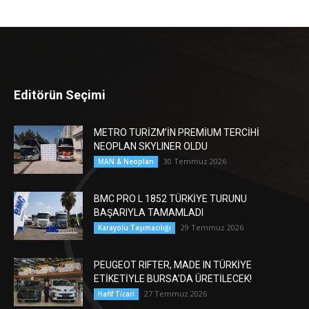
Editörün Seçimi
METRO TURİZM’İN PREMİUM TERCİHİ
NEOPLAN SKYLINER OLDU
30 Temmuz 2026
MAN & Neoplan
BMC PRO L 1852 TÜRKİYE TURUNU
BAŞARIYLA TAMAMLADI
29 Temmuz 2026
Karayolu Taşımacılığı
PEUGEOT RIFTER, MADE IN TÜRKİYE
ETİKETİYLE BURSA’DA ÜRETİLECEK!
27 Temmuz 2026
Hafif Ticari