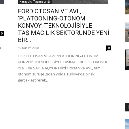
Karayolu Taşımacılığı
FORD OTOSAN VE AVL,
‘PLATOONING-OTONOM
KONVOY’ TEKNOLOJİSİYLE
TAŞIMACILIK SEKTÖRÜNDE YENİ
0
BİR...
n
30 Kasım 2018
0
FORD OTOSAN VE AVL, ‘PLATOONING-OTONOM
KONVOY’ TEKNOLOJİSİYLE TAŞIMACILIK SEKTÖRÜNDE
YENİ BİR SAYFA AÇIYOR Ford Otosan ve AVL, tam
otonom sürüşe giden yolda Türkiye’de bir ilki
gerçekleştirerek,...