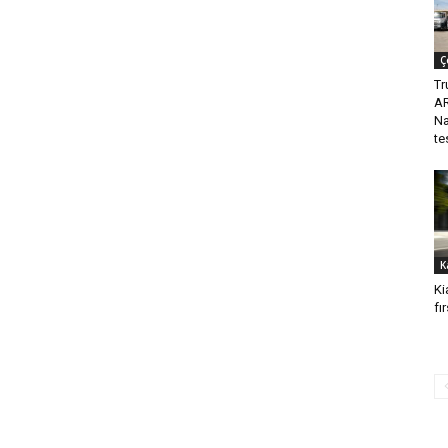
Ç
Tr
AR
Na
te
K
Ki
fı