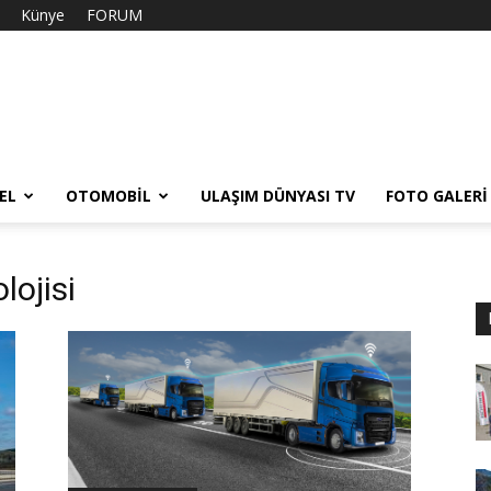
Künye
FORUM
EL
OTOMOBIL
ULAŞIM DÜNYASI TV
FOTO GALERI
lojisi