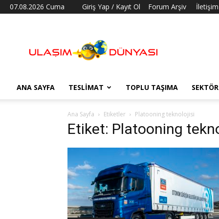
07.08.2026 Cuma
Giriş Yap / Kayıt Ol
Forum Arşiv
İletişim
Ulaşım
Dünyası
ANA SAYFA
TESLIMAT
TOPLU TAŞIMA
SEKTÖR
Ana Sayfa
Etiketler
Platooning teknolojisi
Etiket: Platooning tekno