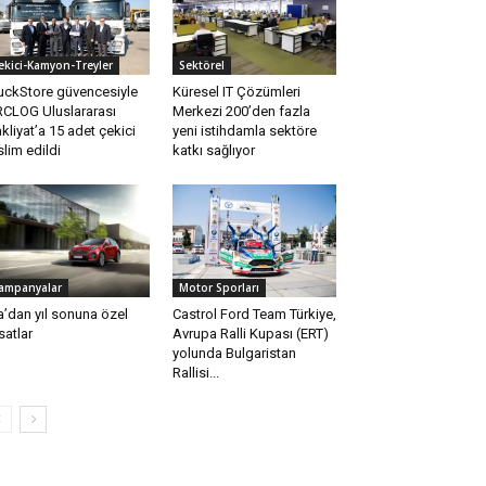
ekici-Kamyon-Treyler
Sektörel
uckStore güvencesiyle
Küresel IT Çözümleri
CLOG Uluslararası
Merkezi 200’den fazla
kliyat’a 15 adet çekici
yeni istihdamla sektöre
slim edildi
katkı sağlıyor
ampanyalar
Motor Sporları
a’dan yıl sonuna özel
Castrol Ford Team Türkiye,
rsatlar
Avrupa Ralli Kupası (ERT)
yolunda Bulgaristan
Rallisi...