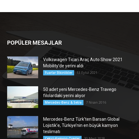
POPÜLER MESAJLAR
Volkswagen Ticari Araç Auto Show 2021
Mobility’de yerini aldı
13 Eylül 2021
Fuarlar Etkinlikler
50 adet yeni Mercedes-Benz Travego
filolardaki yerini alıyor
7 Nisan 2016
Mercedes-Benz & Setra
Mercedes-Benz Türk’ten Barsan Global
Lojistik’e, Türkiye’nin en büyük kamyon
teslimatı
30 Mart 2018
Çekici-Kamyon-Treyler