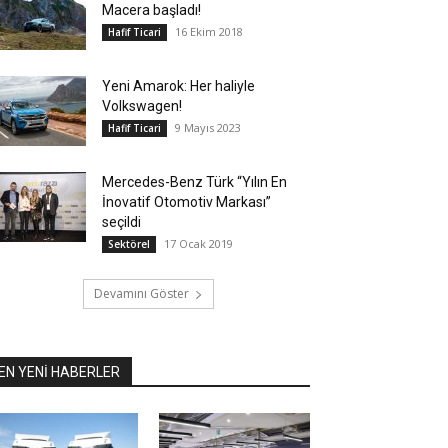
Macera başladı!
16 Ekim 2018
Hafif Ticari
Yeni Amarok: Her haliyle
Volkswagen!
9 Mayıs 2023
Hafif Ticari
Mercedes-Benz Türk “Yılın En
İnovatif Otomotiv Markası”
seçildi
17 Ocak 2019
Sektörel
Devamını Göster
EN YENİ HABERLER