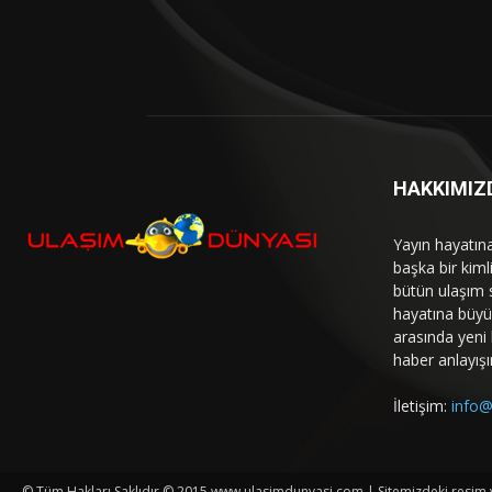
HAKKIMIZ
Yayın hayatın
başka bir kim
bütün ulaşım 
hayatına büyük
arasında yeni b
haber anlayışı
İletişim:
info@
© Tüm Hakları Saklıdır © 2015 www.ulasimdunyasi.com | Sitemizdeki resim ve 