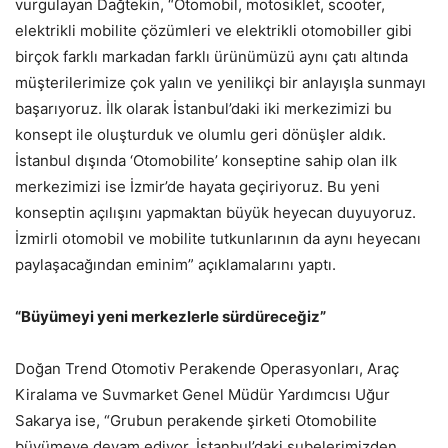
vurgulayan Dağtekin, “Otomobil, motosiklet, scooter,
elektrikli mobilite çözümleri ve elektrikli otomobiller gibi
birçok farklı markadan farklı ürünümüzü aynı çatı altında
müşterilerimize çok yalın ve yenilikçi bir anlayışla sunmayı
başarıyoruz. İlk olarak İstanbul’daki iki merkezimizi bu
konsept ile oluşturduk ve olumlu geri dönüşler aldık.
İstanbul dışında ‘Otomobilite’ konseptine sahip olan ilk
merkezimizi ise İzmir’de hayata geçiriyoruz. Bu yeni
konseptin açılışını yapmaktan büyük heyecan duyuyoruz.
İzmirli otomobil ve mobilite tutkunlarının da aynı heyecanı
paylaşacağından eminim” açıklamalarını yaptı.
“Büyümeyi yeni merkezlerle sürdüreceğiz”
Doğan Trend Otomotiv Perakende Operasyonları, Araç
Kiralama ve Suvmarket Genel Müdür Yardımcısı Uğur
Sakarya ise, “Grubun perakende şirketi Otomobilite
büyümeye devam ediyor. İstanbul’daki şubelerimizden