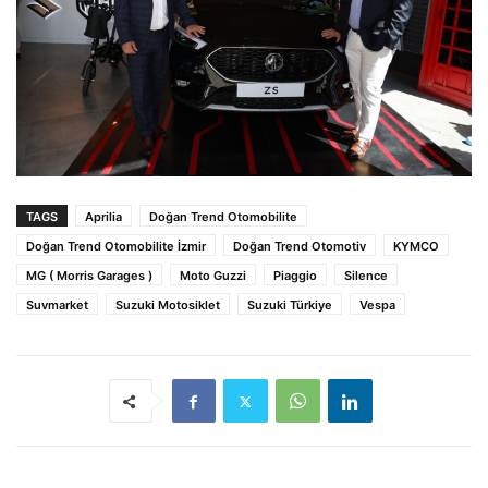
TAGS
Aprilia
Doğan Trend Otomobilite
Doğan Trend Otomobilite İzmir
Doğan Trend Otomotiv
KYMCO
MG ( Morris Garages )
Moto Guzzi
Piaggio
Silence
Suvmarket
Suzuki Motosiklet
Suzuki Türkiye
Vespa