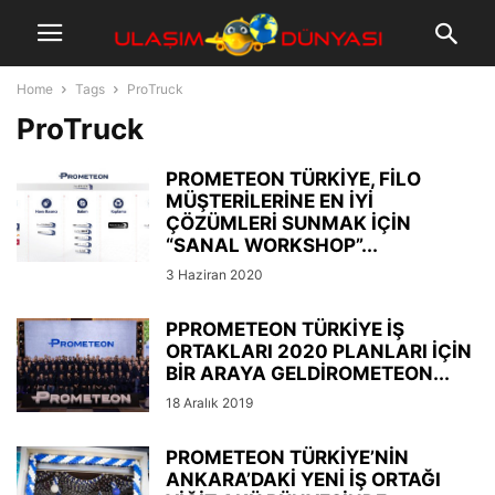
Home
Tags
ProTruck
ProTruck
PROMETEON TÜRKİYE, FİLO
MÜŞTERİLERİNE EN İYİ
ÇÖZÜMLERİ SUNMAK İÇİN
“SANAL WORKSHOP”...
3 Haziran 2020
PPROMETEON TÜRKİYE İŞ
ORTAKLARI 2020 PLANLARI İÇİN
BİR ARAYA GELDİROMETEON...
18 Aralık 2019
PROMETEON TÜRKİYE’NİN
ANKARA’DAKİ YENİ İŞ ORTAĞI