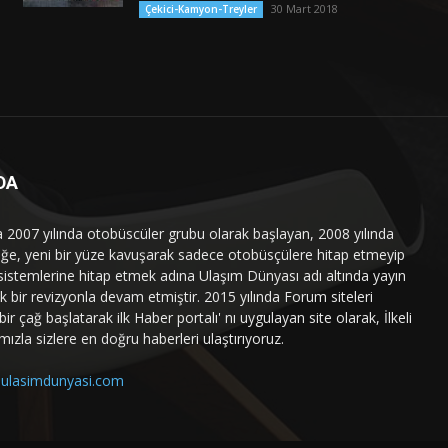
30 Mart 2018
Çekici-Kamyon-Treyler
DA
a 2007 yılında otobüscüler grubu olarak başlayan, 2008 yılında
liğe, yeni bir yüze kavuşarak sadece otobüsçülere hitap etmeyip
sistemlerine hitap etmek adına Ulaşım Dünyası adı altında yayın
 bir revizyonla devam etmiştir. 2015 yılında Forum siteleri
ir çağ başlatarak ilk Haber portalı' nı uygulayan site olarak, İlkeli
mızla sizlere en doğru haberleri ulaştırıyoruz.
ulasimdunyasi.com