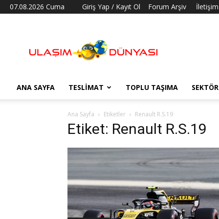
07.08.2026 Cuma
Giriş Yap / Kayıt Ol
Forum Arşiv
İletişim
Ulaşım
Dünyası
ANA SAYFA
TESLIMAT
TOPLU TAŞIMA
SEKTÖR
Ana Sayfa
Etiketler
Renault R.S.19
Etiket: Renault R.S.19