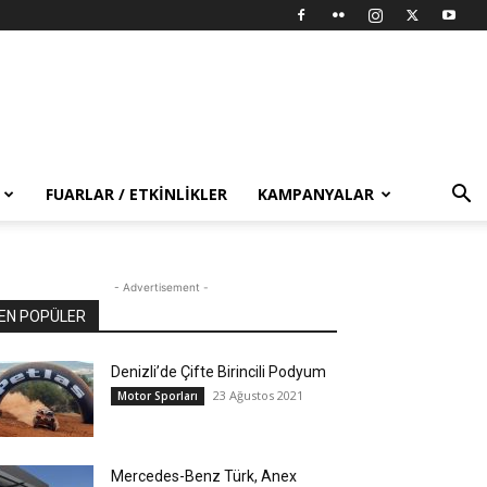
FUARLAR / ETKINLIKLER
KAMPANYALAR
- Advertisement -
EN POPÜLER
Denizli’de Çifte Birincili Podyum
23 Ağustos 2021
Motor Sporları
Mercedes-Benz Türk, Anex