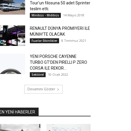
Tour’un filosuna 50 adet Sprinter
teslim etti.
14 Mayıs 2018
Minibüs - Midibüs
RENAULT DÜNYA PRÖMİYERİ İLE
MÜNİH’TE OLACAK
8 Temmuz 2021
Fuarlar Etkinlikler
YENİ PORSCHE CAYENNE
TURBO GT’DEN PIRELLI P ZERO
CORSA İLE REKOR...
10 Ocak 2022
Sektörel
Devamını Göster
EN YENİ HABERLER