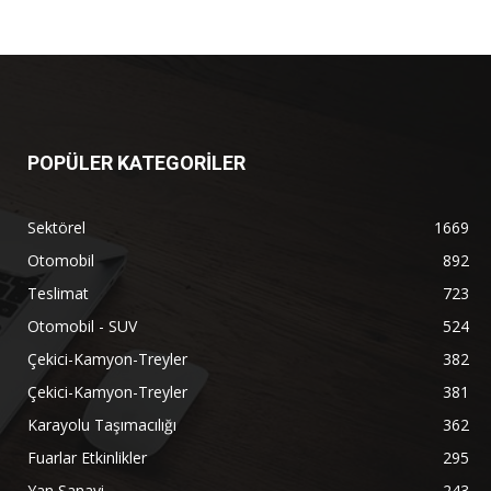
POPÜLER KATEGORİLER
Sektörel
1669
Otomobil
892
Teslimat
723
Otomobil - SUV
524
Çekici-Kamyon-Treyler
382
Çekici-Kamyon-Treyler
381
Karayolu Taşımacılığı
362
Fuarlar Etkinlikler
295
Yan Sanayi
243