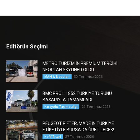
Editörün Seçimi
METRO TURİZM’İN PREMİUM TERCİHİ
NEOPLAN SKYLINER OLDU
30 Temmuz 2026
MAN & Neoplan
BMC PRO L 1852 TÜRKİYE TURUNU
BAŞARIYLA TAMAMLADI
29 Temmuz 2026
Karayolu Taşımacılığı
PEUGEOT RIFTER, MADE IN TÜRKİYE
ETİKETİYLE BURSA’DA ÜRETİLECEK!
27 Temmuz 2026
Hafif Ticari