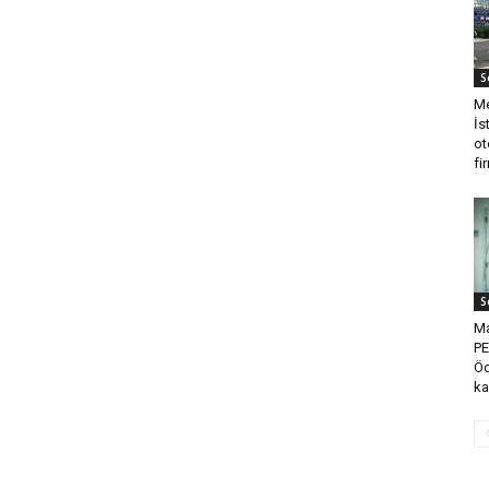
S
Me
İs
ot
fi
S
Ma
PE
Öd
ka