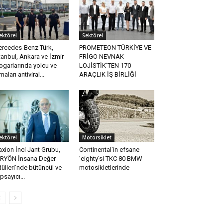
ektörel
Sektörel
rcedes-Benz Türk,
PROMETEON TÜRKİYE VE
tanbul, Ankara ve İzmir
FRİGO NEVNAK
ogarlarında yolcu ve
LOJİSTİK’TEN 170
rmaları antiviral...
ARAÇLIK İŞ BİRLİĞİ
ektörel
Motorsiklet
xion İnci Jant Grubu,
Continental’in efsane
RYÖN İnsana Değer
’eighty’si TKC 80 BMW
ülleri’nde bütüncül ve
motosikletlerinde
psayıcı...