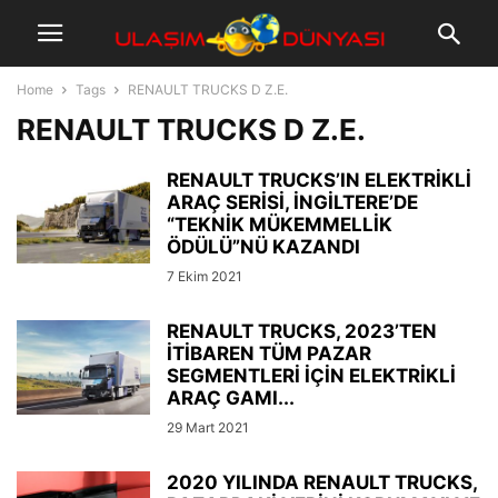
Home
Tags
RENAULT TRUCKS D Z.E.
RENAULT TRUCKS D Z.E.
RENAULT TRUCKS’IN ELEKTRİKLİ
ARAÇ SERİSİ, İNGİLTERE’DE
“TEKNİK MÜKEMMELLİK
ÖDÜLÜ”NÜ KAZANDI
7 Ekim 2021
RENAULT TRUCKS, 2023’TEN
İTİBAREN TÜM PAZAR
SEGMENTLERİ İÇİN ELEKTRİKLİ
ARAÇ GAMI...
29 Mart 2021
2020 YILINDA RENAULT TRUCKS,